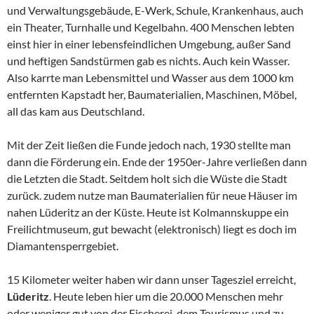
und Verwaltungsgebäude, E-Werk, Schule, Krankenhaus, auch
ein Theater, Turnhalle und Kegelbahn. 400 Menschen lebten
einst hier in einer lebensfeindlichen Umgebung, außer Sand
und heftigen Sandstürmen gab es nichts. Auch kein Wasser.
Also karrte man Lebensmittel und Wasser aus dem 1000 km
entfernten Kapstadt her, Baumaterialien, Maschinen, Möbel,
all das kam aus Deutschland.
Mit der Zeit ließen die Funde jedoch nach, 1930 stellte man
dann die Förderung ein. Ende der 1950er-Jahre verließen dann
die Letzten die Stadt. Seitdem holt sich die Wüste die Stadt
zurück. zudem nutze man Baumaterialien für neue Häuser im
nahen Lüderitz an der Küste. Heute ist Kolmannskuppe ein
Freilichtmuseum, gut bewacht (elektronisch) liegt es doch im
Diamantensperrgebiet.
15 Kilometer weiter haben wir dann unser Tagesziel erreicht,
Lüderitz
. Heute leben hier um die 20.000 Menschen mehr
oder weniger gut von der Fischerei, dem Tourismus und zu