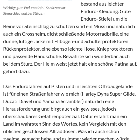
bestand aus leichter
Wichtig: gute Endurostiefel. Schützen vor
Enduro-Kleidung. Gute
Steinschlag und bei Stürzen
Enduro-Stiefel um die
Beine vor Steinschlag zu schützen sind ein Muss und natürlich
auch ein Crosshelm, dicht schließende Motorradbrille, eine
dünne, luftige Jacke mit Ellbogen-und Schulterprotektoren,
Rückenprotektor, eine ebenso leichte Hose, Knieprotektoren
und passende Handschuhe. Bewährte sich wunderbar, auch
bei dem Sturz. Der Helm weist jetzt halt eine schöne Patina auf,
gehört dazu.
Das Endurofahren auf Pisten und in leichten Offroadgelände
ist für einen Straßenfahrer wie mich (Harley Dyna Super Glide,
Ducati Diavel und Yamaha Scrambler) natürlich eine
Herausforderung und birgt auch ein gewisses, jedoch
überschaubares Gefahrenpotenzial. Dafür erfährt man ein
Land im wahrsten Sinn des Wortes, kein Vergleich mit den
üblichen geschlossen Allraddosen. Was ich auch schon
zweimal gemacht habe und es immer wieder machen würde.