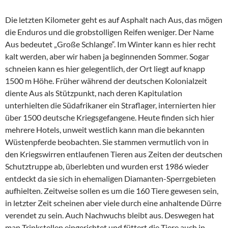
Die letzten Kilometer geht es auf Asphalt nach Aus, das mögen
die Enduros und die grobstolligen Reifen weniger. Der Name
Aus bedeutet „Große Schlange“. Im Winter kann es hier recht
kalt werden, aber wir haben ja beginnenden Sommer. Sogar
schneien kann es hier gelegentlich, der Ort liegt auf knapp
1500 m Höhe. Früher während der deutschen Kolonialzeit
diente Aus als Stützpunkt, nach deren Kapitulation
unterhielten die Südafrikaner ein Straflager, internierten hier
über 1500 deutsche Kriegsgefangene. Heute finden sich hier
mehrere Hotels, unweit westlich kann man die bekannten
Wüstenpferde beobachten. Sie stammen vermutlich von in
den Kriegswirren entlaufenen Tieren aus Zeiten der deutschen
Schutztruppe ab, überlebten und wurden erst 1986 wieder
entdeckt da sie sich in ehemaligen Diamanten-Sperrgebieten
aufhielten. Zeitweise sollen es um die 160 Tiere gewesen sein,
in letzter Zeit scheinen aber viele durch eine anhaltende Dürre
verendet zu sein. Auch Nachwuchs bleibt aus. Deswegen hat
man Trinkstellen eingerichtet und füttert die Tiere auch in