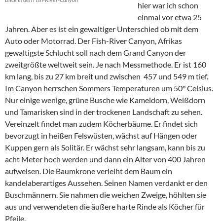
hier war ich schon
einmal vor etwa 25
Jahren. Aber es ist ein gewaltiger Unterschied ob mit dem
Auto oder Motorrad. Der Fish-River Canyon, Afrikas
gewaltigste Schlucht soll nach dem Grand Canyon der
zweitgrößte weltweit sein. Je nach Messmethode. Er ist 160
km lang, bis zu 27 km breit und zwischen 457 und 549 m tief.
Im Canyon herrschen Sommers Temperaturen um 50° Celsius.
Nur einige wenige, grüne Busche wie Kameldorn, Weißdorn
und Tamarisken sind in der trockenen Landschaft zu sehen.
Vereinzelt findet man zudem Köcherbäume. Er findet sich
bevorzugt in heißen Felswüsten, wächst auf Hängen oder
Kuppen gern als Solitär. Er wächst sehr langsam, kann bis zu
acht Meter hoch werden und dann ein Alter von 400 Jahren
aufweisen. Die Baumkrone verleiht dem Baum ein
kandelaberartiges Aussehen. Seinen Namen verdankt er den
Buschmännern. Sie nahmen die weichen Zweige, höhlten sie
aus und verwendeten die äußere harte Rinde als Köcher für
Pfeile.