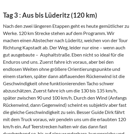
Tag 3 : Aus bis Lüderitz (120 km)
Nach den zwei längeren Etappen geht es heute gemütlicher zu
Werke. 120 km Strecke stehen auf dem Programm. Wir
machen einen Abstecher nach Lüderitz, weichen von der Tour
Richtung Kapstadt ab. Der Weg, leider nur eine – wenn auch
gut ausgebaute – Asphaltstraße. Eben nicht so ideal für die
Enduros und uns. Zuerst fahre ich voraus, aber bei den
endlosen Weiten ohne größere Orientierungspunkte und
einem starken, später dann abflauenden Rückenwind ist die
Geschwindigkeit ohne funktionierenden Tacho schwer
abzuschätzen. Zuerst fahre ich um die 130 bis 135 km/h,
später zwischen 90 und 100 km/h. Durch den Wind (Anfangs
Rückenwind, dann Gegenwind) scheint es subjektiv aber fast
die gleiche Geschwindigkeit zu sein. Besser Guide Dirk fährt
mit dem Truck voraus, wir pendeln uns um die erlaubten 120
km/h ein. Auf Teerstrecken halten wir das dann fast
durchgehend so, bis auf eine wunderbare, kurvenreiche und