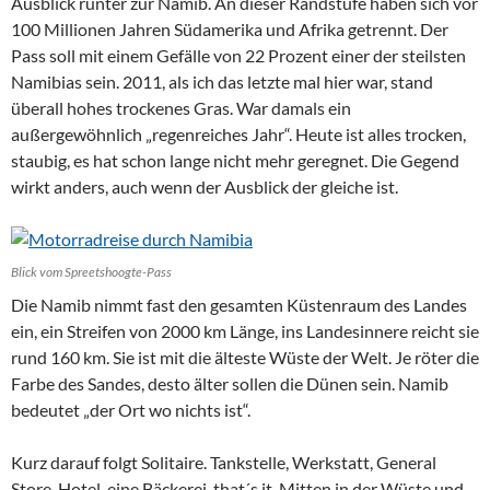
Ausblick runter zur Namib. An dieser Randstufe haben sich vor
100 Millionen Jahren Südamerika und Afrika getrennt. Der
Pass soll mit einem Gefälle von 22 Prozent einer der steilsten
Namibias sein. 2011, als ich das letzte mal hier war, stand
überall hohes trockenes Gras. War damals ein
außergewöhnlich „regenreiches Jahr“. Heute ist alles trocken,
staubig, es hat schon lange nicht mehr geregnet. Die Gegend
wirkt anders, auch wenn der Ausblick der gleiche ist.
Blick vom Spreetshoogte-Pass
Die Namib nimmt fast den gesamten Küstenraum des Landes
ein, ein Streifen von 2000 km Länge, ins Landesinnere reicht sie
rund 160 km. Sie ist mit die älteste Wüste der Welt. Je röter die
Farbe des Sandes, desto älter sollen die Dünen sein. Namib
bedeutet „der Ort wo nichts ist“.
Kurz darauf folgt Solitaire. Tankstelle, Werkstatt, General
Store, Hotel, eine Bäckerei, that´s it. Mitten in der Wüste und