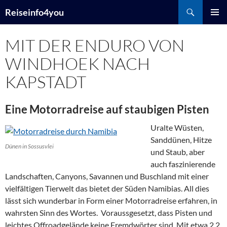
Zum
Suchen
Reiseinfo4you
Inhalt
PRIMÄR
springen
MENÜ
MIT DER ENDURO VON
WINDHOEK NACH
KAPSTADT
Eine Motorradreise auf staubigen Pisten
Uralte Wüsten,
Sanddünen, Hitze
Dünen in Sossusvlei
und Staub, aber
auch faszinierende
Landschaften, Canyons, Savannen und Buschland mit einer
vielfältigen Tierwelt das bietet der Süden Namibias. All dies
lässt sich wunderbar in Form einer Motorradreise erfahren, in
wahrsten Sinn des Wortes. Voraussgesetzt, dass Pisten und
leichtes Offroadgelände keine Fremdwörter sind. Mit etwa 2,2