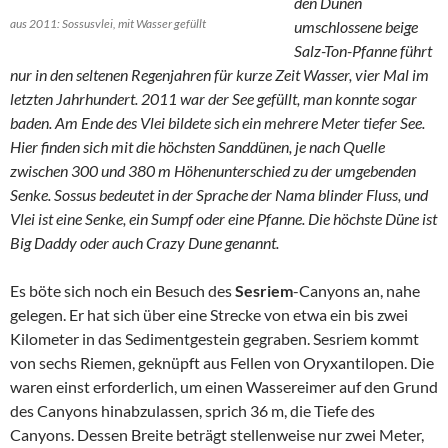
den Dünen
aus 2011: Sossusvlei, mit Wasser gefüllt
umschlossene beige
Salz-Ton-Pfanne führt
nur in den seltenen Regenjahren für kurze Zeit Wasser, vier Mal im
letzten Jahrhundert. 2011 war der See gefüllt, man konnte sogar
baden. Am Ende des Vlei bildete sich ein mehrere Meter tiefer See.
Hier finden sich mit die höchsten Sanddünen, je nach Quelle
zwischen 300 und 380 m Höhenunterschied zu der umgebenden
Senke. Sossus bedeutet in der Sprache der Nama blinder Fluss, und
Vlei ist eine Senke, ein Sumpf oder eine Pfanne. Die höchste Düne ist
Big Daddy oder auch Crazy Dune genannt.
Es böte sich noch ein Besuch des
Sesriem
-Canyons an, nahe
gelegen. Er hat sich über eine Strecke von etwa ein bis zwei
Kilometer in das Sedimentgestein gegraben. Sesriem kommt
von sechs Riemen, geknüpft aus Fellen von Oryxantilopen. Die
waren einst erforderlich, um einen Wassereimer auf den Grund
des Canyons hinabzulassen, sprich 36 m, die Tiefe des
Canyons. Dessen Breite beträgt stellenweise nur zwei Meter,