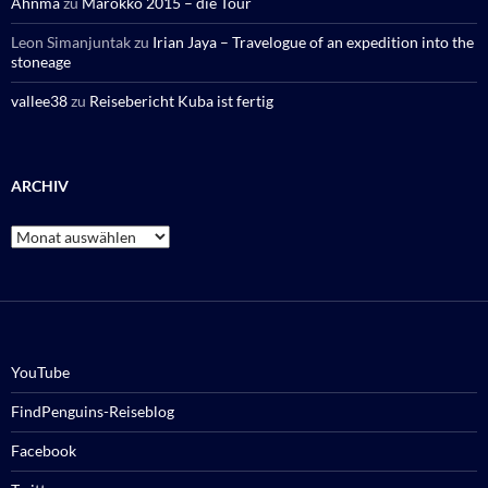
Ahnma
zu
Marokko 2015 – die Tour
Leon Simanjuntak
zu
Irian Jaya – Travelogue of an expedition into the
stoneage
vallee38
zu
Reisebericht Kuba ist fertig
ARCHIV
Archiv
YouTube
FindPenguins-Reiseblog
Facebook