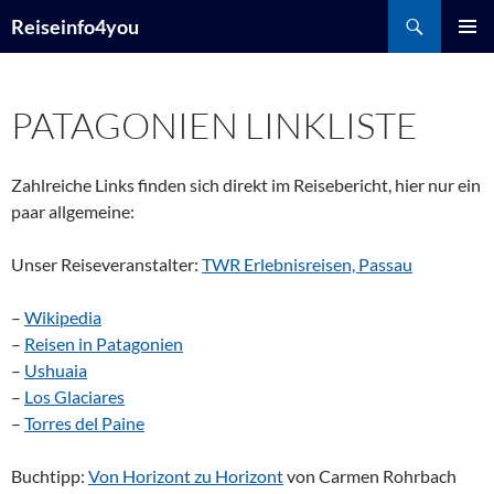
Zum
Suchen
Reiseinfo4you
Inhalt
PRIMÄR
springen
MENÜ
PATAGONIEN LINKLISTE
Zahlreiche Links finden sich direkt im Reisebericht, hier nur ein
paar allgemeine:
Unser Reiseveranstalter:
TWR Erlebnisreisen, Passau
–
Wikipedia
–
Reisen in Patagonien
–
Ushuaia
–
Los Glaciares
–
Torres del Paine
Buchtipp:
Von Horizont zu Horizont
von Carmen Rohrbach