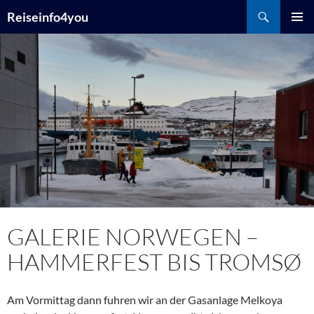
Zum
Suchen
Reiseinfo4you
Inhalt
PRIMÄR
springen
MENÜ
GALERIE NORWEGEN –
HAMMERFEST BIS TROMSØ
Am Vormittag dann fuhren wir an der Gasanlage Melkoya