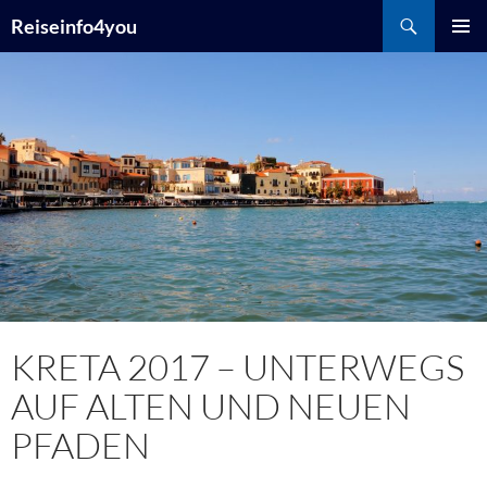
Zum
Suchen
Reiseinfo4you
Inhalt
PRIMÄR
springen
MENÜ
KRETA 2017 – UNTERWEGS
AUF ALTEN UND NEUEN
PFADEN