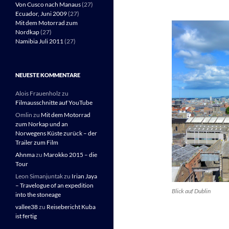
Von Cusco nach Manaus
(27)
Ecuador, Juni 2009
(27)
Mit dem Motorrad zum
Nordkap
(27)
Namibia Juli 2011
(27)
NEUESTE KOMMENTARE
Alois Frauenholz
zu
Filmausschnitte auf YouTube
Omlin
zu
Mit dem Motorrad
zum Norkap und an
Norwegens Küste zurück – der
Trailer zum Film
Ahnma
zu
Marokko 2015 – die
Tour
Leon Simanjuntak
zu
Irian Jaya
– Travelogue of an expedition
Blick auf Dublin
into the stoneage
vallee38
zu
Reisebericht Kuba
ist fertig