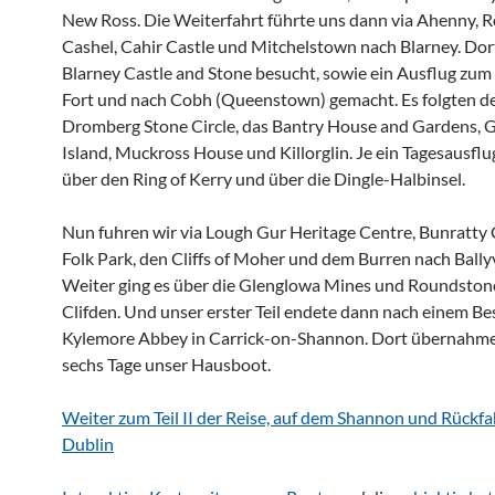
New Ross. Die Weiterfahrt führte uns dann via Ahenny, R
Cashel, Cahir Castle und Mitchelstown nach Blarney. Do
Blarney Castle and Stone besucht, sowie ein Ausflug zum
Fort und nach Cobh (Queenstown) gemacht. Es folgten d
Dromberg Stone Circle, das Bantry House and Gardens, G
Island, Muckross House und Killorglin. Je ein Tagesausflu
über den Ring of Kerry und über die Dingle-Halbinsel.
Nun fuhren wir via Lough Gur Heritage Centre, Bunratty 
Folk Park, den Cliffs of Moher und dem Burren nach Ball
Weiter ging es über die Glenglowa Mines und Roundston
Clifden. Und unser erster Teil endete dann nach einem Be
Kylemore Abbey in Carrick-on-Shannon. Dort übernahme
sechs Tage unser Hausboot.
Weiter zum Teil II der Reise, auf dem Shannon und Rückfa
Dublin