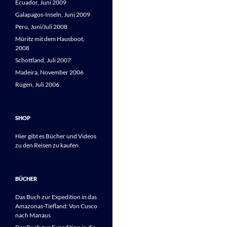
Ecuador, Juni 2009
Galapagos-Inseln, Juni 2009
Peru, Juni/Juli 2008
Müritz mit dem Hausboot,
2008
Schottland, Juli 2007
Madeira, November 2006
Rügen, Juli 2006
SHOP
Hier gibt es Bücher und Videos
zu den Reisen zu kaufen
BÜCHER
Das Buch zur Expedition in das
Amazonas-Tiefland: Von Cusco
nach Manaus