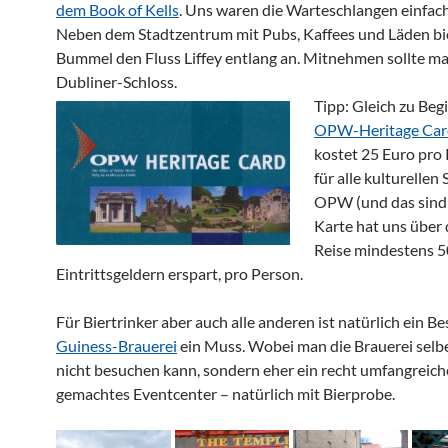
dem Book of Kells
. Uns waren die Warteschlangen einfach
Neben dem Stadtzentrum mit Pubs, Kaffees und Läden bie
Bummel den Fluss Liffey entlang an. Mitnehmen sollte m
Dubliner-Schloss.
Tipp: Gleich zu Beg
OPW-Heritage Car
kostet 25 Euro pro 
für alle kulturellen
OPW (und das sind v
Karte hat uns über
Reise mindestens 5
Eintrittsgeldern erspart, pro Person.
Für Biertrinker aber auch alle anderen ist natürlich ein B
Guiness-Brauerei
ein Muss. Wobei man die Brauerei selbe
nicht besuchen kann, sondern eher ein recht umfangreiche
gemachtes Eventcenter – natürlich mit Bierprobe.