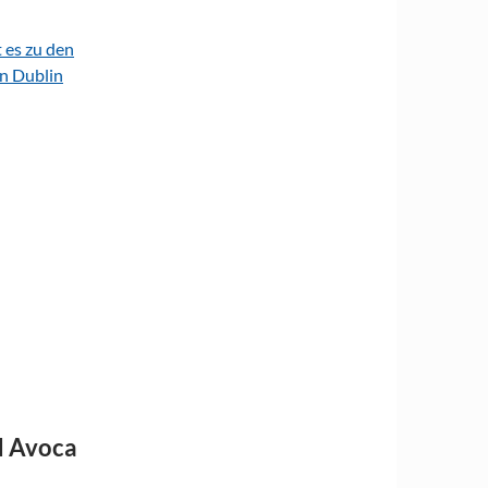
 es zu den
on Dublin
d Avoca