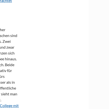
trachtet
her
schen sind
s. Zwei
 und zwar
nzen sich
ee hinaus.
ch. Beide
ativ für
ürs
ser als in
ffentliche
r sieht man
.
-College mit