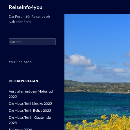
Suchen
Reiseinfo4you
Zum
Das Forum für Reisende ob
Nah oder Fern
Inhalt
springen
Suchen
nach:
YouTube-Kanal
REISEREPORTAGEN
Australien mit dem Motorrad
2025
Die Maya, Teil I Mexiko 2025
Die Maya, Teil II Belize 2025
Die Maya, Teil III Guatemala
2025
Südkorea 2024