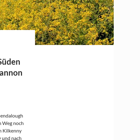
 Süden
Shannon
Glendalough
em Weg noch
n Kilkenny
ey und nach