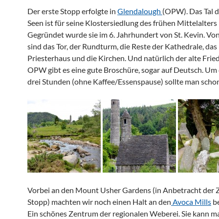
Der erste Stopp erfolgte in
Glendalough
(OPW). Das Tal d
Seen ist für seine Klostersiedlung des frühen Mittelalters
Gegründet wurde sie im 6. Jahrhundert von St. Kevin. V
sind das Tor, der Rundturm, die Reste der Kathedrale, das
Priesterhaus und die Kirchen. Und natürlich der alte Fri
OPW gibt es eine gute Broschüre, sogar auf Deutsch. Um d
drei Stunden (ohne Kaffee/Essenspause) sollte man schon
Vorbei an den Mount Usher Gardens (in Anbetracht der 
Stopp) machten wir noch einen Halt an den
Avoca Mills
be
Ein schönes Zentrum der regionalen Weberei.
Sie kann m