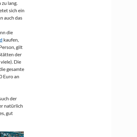
 zu lang.
tet sich ein
an auch das
inn die
d
kaufen,
Person, gilt
 Stätten der
iele). Die
 die gesamte
0 Euro an
esuch der
r natürlich
s, gut