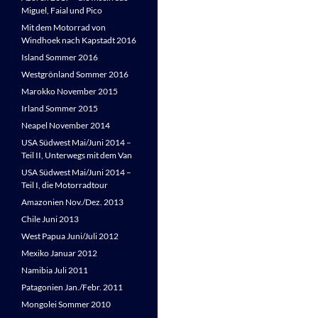
Miguel, Faial und Pico
Mit dem Motorrad von
Windhoek nach Kapstadt 2016
Island Sommer 2016
Westgrönland Sommer 2016
Marokko November 2015
Irland Sommer 2015
Neapel November 2014
USA Südwest Mai/Juni 2014 –
Teil II, Unterwegs mit dem Van
USA Südwest Mai/Juni 2014 –
Teil I, die Motorradtour
Amazonien Nov./Dez. 2013
Chile Juni 2013
West Papua Juni/Juli 2012
Mexiko Januar 2012
Namibia Juli 2011
Patagonien Jan./Febr. 2011
Mongolei Sommer 2010