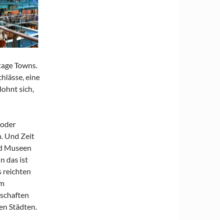
tage Towns.
hlässe, eine
ohnt sich,
 oder
. Und Zeit
nd Museen
n das ist
s reichten
em
dschaften
en Städten.