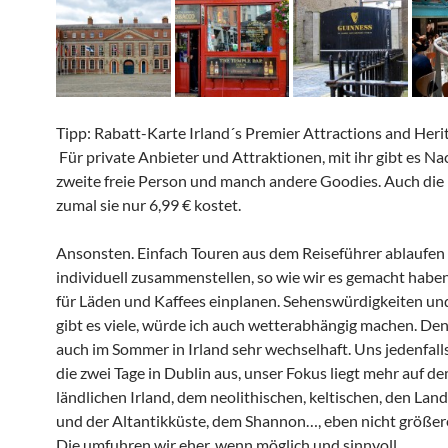
Tipp: Rabatt-Karte Irland´s Premier Attractions and Heri
Für private Anbieter und Attraktionen, mit ihr gibt es Nac
zweite freie Person und manch andere Goodies. Auch die l
zumal sie nur 6,99 € kostet.
Ansonsten. Einfach Touren aus dem Reiseführer ablaufen
individuell zusammenstellen, so wie wir es gemacht haben
für Läden und Kaffees einplanen. Sehenswürdigkeiten u
gibt es viele, würde ich auch wetterabhängig machen. Den
auch im Sommer in Irland sehr wechselhaft. Uns jedenfall
die zwei Tage in Dublin aus, unser Fokus liegt mehr auf d
ländlichen Irland, dem neolithischen, keltischen, den Lan
und der Altantikküste, dem Shannon…, eben nicht größer
Die umfuhren wir eher, wenn möglich und sinnvoll.