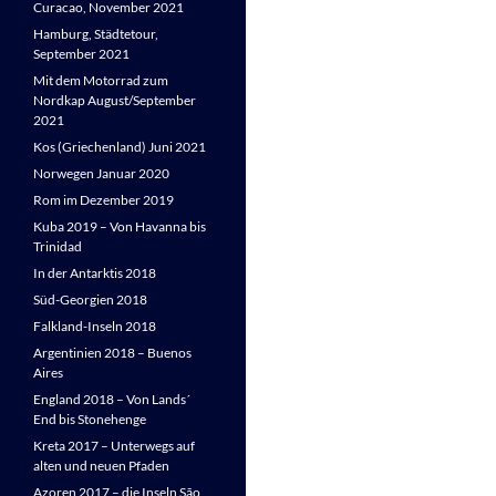
Curacao, November 2021
Hamburg, Städtetour,
September 2021
Mit dem Motorrad zum
Nordkap August/September
2021
Kos (Griechenland) Juni 2021
Norwegen Januar 2020
Rom im Dezember 2019
Kuba 2019 – Von Havanna bis
Trinidad
In der Antarktis 2018
Süd-Georgien 2018
Falkland-Inseln 2018
Argentinien 2018 – Buenos
Aires
England 2018 – Von Lands´
End bis Stonehenge
Kreta 2017 – Unterwegs auf
alten und neuen Pfaden
Azoren 2017 – die Inseln São