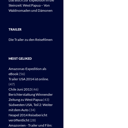
Das Buch zur Expedition in die
Steinzeit: West Papua – Von
Waldnomaden und Dämonen
TRAILER
Die Trailer zu den Reisefilmen
MEIST GELIKED
Amazonas-Expedition als
eBook
(56)
Trailer USA 2014 ist online.
(47)
Chile Juni 2013
(46)
Berichterstattung Winnender
Zeitung zu West Papua
(43)
Südwesten USA, Teil 2: Weiter
mit dem Auto
(34)
Neapel 2014 Reisebericht
veröffentlicht
(28)
Amazonien - Trailer und Film: