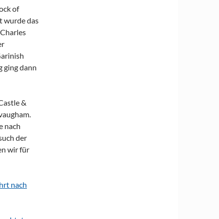
ock of
rt wurde das
 Charles
er
arinish
g ging dann
Castle &
yvaugham.
e nach
such der
n wir für
hrt nach