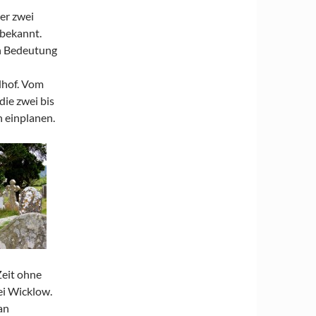
er zwei
 bekannt.
on Bedeutung
edhof. Vom
ie zwei bis
 einplanen.
Zeit ohne
i Wicklow.
an