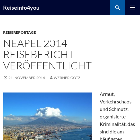
Zum
Suchen
Reiseinfo4you
Inhalt
PRIMÄR
springen
MENÜ
REISEREPORTAGE
NEAPEL 2014
REISEBERICHT
VERÖFFENTLICHT
21. NOVEMBER 2014
WERNER GÖTZ
Armut,
Verkehrschaos
und Schmutz,
organisierte
Kriminalität, das
sind die am
häufigsten