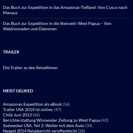
Das Buch zur Expedition in das Amazonas-Tiefland: Von Cusco nach
Manaus
Das Buch zur Expedition in die Steinzeit: West Papua – Von
Waldnomaden und Dämonen
TRAILER
Die Trailer zu den Reisefilmen
MEIST GELIKED
Amazonas-Expedition als eBook
(56)
Trailer USA 2014 ist online.
(47)
Chile Juni 2013
(46)
Berichterstattung Winnender Zeitung zu West Papua
(43)
Südwesten USA, Teil 2: Weiter mit dem Auto
(34)
Neapel 2014 Reisebericht veröffentlicht
(28)