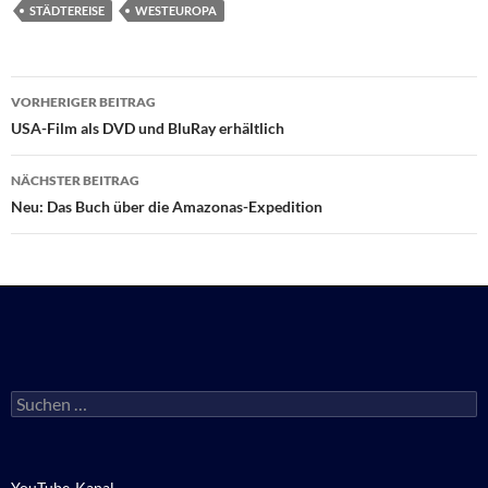
STÄDTEREISE
WESTEUROPA
Beitragsnavigation
VORHERIGER BEITRAG
USA-Film als DVD und BluRay erhältlich
NÄCHSTER BEITRAG
Neu: Das Buch über die Amazonas-Expedition
Suchen
nach:
YouTube-Kanal