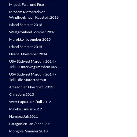
Miguel, Faial und Pico
Mit dem Motorrad von
Windhoek nach Kapstadt 2016
Island Sommer 2016
Westgrönland Sommer 2016
Marokko November 2015
Irland Sommer 2015
Neapel November 2014
USA Südwest Mai/Juni 2014 –
Teil II, Unterwegs mit dem Van
USA Südwest Mai/Juni 2014 –
Teil I, die Motorradtour
Amazonien Nov./Dez. 2013
Chile Juni 2013
West Papua Juni/Juli 2012
Mexiko Januar 2012
Namibia Juli 2011
Patagonien Jan./Febr. 2011
Mongolei Sommer 2010