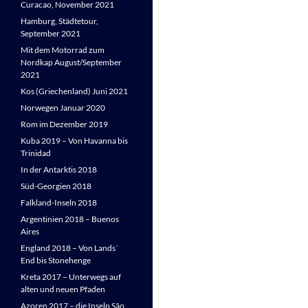
Curacao, November 2021
Hamburg, Städtetour,
September 2021
Mit dem Motorrad zum
Nordkap August/September
2021
Kos (Griechenland) Juni 2021
Norwegen Januar 2020
Rom im Dezember 2019
Kuba 2019 – Von Havanna bis
Trinidad
In der Antarktis 2018
Süd-Georgien 2018
Falkland-Inseln 2018
Argentinien 2018 – Buenos
Aires
England 2018 – Von Lands´
End bis Stonehenge
Kreta 2017 – Unterwegs auf
alten und neuen Pfaden
Azoren 2017 – die Inseln São