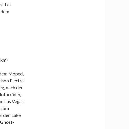
Ist Las
t dem
 km)
f dem Moped,
dson Electra
eg, nach der
otorräder,
em Las Vegas
r zum
 den Lake
-Ghost-