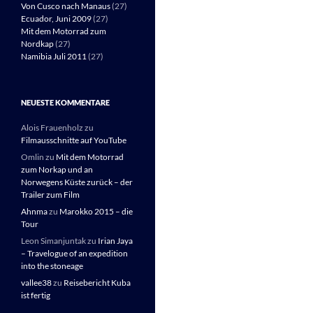
Von Cusco nach Manaus
(27)
Ecuador, Juni 2009
(27)
Mit dem Motorrad zum
Nordkap
(27)
Namibia Juli 2011
(27)
NEUESTE KOMMENTARE
Alois Frauenholz
zu
Filmausschnitte auf YouTube
Omlin
zu
Mit dem Motorrad
zum Norkap und an
Norwegens Küste zurück – der
Trailer zum Film
Ahnma
zu
Marokko 2015 – die
Tour
Leon Simanjuntak
zu
Irian Jaya
– Travelogue of an expedition
into the stoneage
vallee38
zu
Reisebericht Kuba
ist fertig