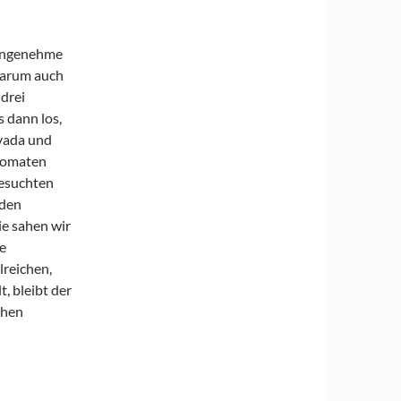
e angenehme
warum auch
 drei
 dann los,
evada und
utomaten
besuchten
 den
ie sahen wir
e
lreichen,
, bleibt der
chen