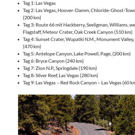
Tag 1: Las Vegas
Tag 2: Las Vegas, Hoover-Damm, Chloride-Ghost-Tow
(200 km)
Tag 3: Route 66 mit Hackberry, Seeligman, Williams, we
Flagstaff, Meteor Crater, Oak Creek Canyon (510 km)
Tag 4: Sunset Crater, Wupatki N.M., Monument Valley
(470 km)
Tag 5: Antelope Canyon, Lake Powell, Page, (200 km)
Tag 6: Bryce Canyon (240 km)
Tag 7: Zion N.P., Springdale (190 km)
Tag 8: Silver Reef, Las Vegas (280 km)
Tag 9: Las Vegas – Red Rock Canyon – Las Vegas (60 k