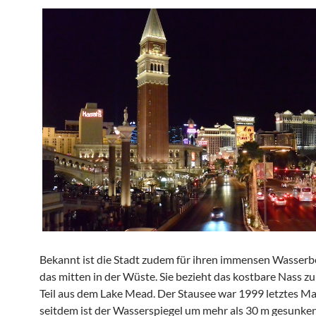
Bekannt ist die Stadt zudem für ihren immensen Wasserb
das mitten in der Wüste. Sie bezieht das kostbare Nass 
Teil aus dem Lake Mead. Der Stausee war 1999 letztes Mal
seitdem ist der Wasserspiegel um mehr als 30 m gesunken