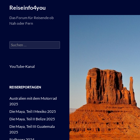
Suchen
Reiseinfo4you
Zum
Das Forum für Reisende ob
Nah oder Fern
Inhalt
springen
Suchen
nach:
YouTube-Kanal
REISEREPORTAGEN
Australien mit dem Motorrad
2025
Die Maya, Teil I Mexiko 2025
Die Maya, Teil II Belize 2025
Die Maya, Teil III Guatemala
2025
Südkorea 2024