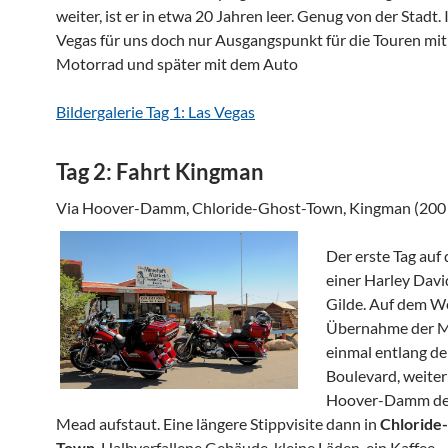
weiter, ist er in etwa 20 Jahren leer. Genug von der Stadt. 
Vegas für uns doch nur Ausgangspunkt für die Touren mi
Motorrad und später mit dem Auto
Bildergalerie Tag 1: Las Vegas
Tag 2: Fahrt Kingman
Via Hoover-Damm, Chloride-Ghost-Town, Kingman (200
Der erste Tag au
einer Harley Davi
Gilde. Auf dem W
Übernahme der M
einmal entlang d
Boulevard, weite
Hoover-Damm der
Mead aufstaut. Eine längere Stippvisite dann in
Chloride
Town
. Halbverfallene Gebäude, kleine Läden, ein Kaffee,