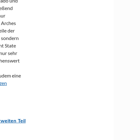
rado und
ießend
nur
 Arches
ile der
, sondern
nt State
nur sehr
chenswert
zudem eine
zen
zweiten Teil