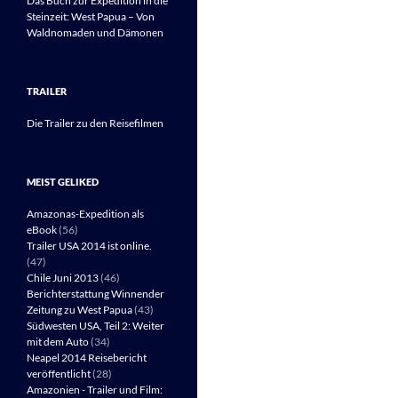
Das Buch zur Expedition in die
Steinzeit: West Papua – Von
Waldnomaden und Dämonen
TRAILER
Die Trailer zu den Reisefilmen
MEIST GELIKED
Amazonas-Expedition als
eBook
(56)
Trailer USA 2014 ist online.
(47)
Chile Juni 2013
(46)
Berichterstattung Winnender
Zeitung zu West Papua
(43)
Südwesten USA, Teil 2: Weiter
mit dem Auto
(34)
Neapel 2014 Reisebericht
veröffentlicht
(28)
Amazonien - Trailer und Film: