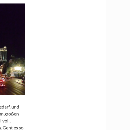
edarf, und
zum großen
 voll,
. Geht es so