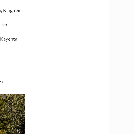
n, Kingman
iter
, Kayenta
m)