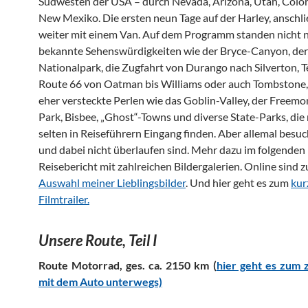
Südwesten der USA – durch Nevada, Arizona, Utah, Colo
New Mexiko. Die ersten neun Tage auf der Harley, anschl
weiter mit einem Van. Auf dem Programm standen nicht 
bekannte Sehenswürdigkeiten wie der Bryce-Canyon, der
Nationalpark, die Zugfahrt von Durango nach Silverton, Te
Route 66 von Oatman bis Williams oder auch Tombstone
eher versteckte Perlen wie das Goblin-Valley, der Freemo
Park, Bisbee, „Ghost“-Towns und diverse State-Parks, die 
selten in Reiseführern Eingang finden. Aber allemal besu
und dabei nicht überlaufen sind. Mehr dazu im folgenden
Reisebericht mit zahlreichen Bildergalerien. Online sind 
Auswahl meiner Lieblingsbilder
. Und hier geht es zum
kur
Filmtrailer.
Unsere Route, Teil I
Route Motorrad
, ges
. ca. 2150 km (
hier geht es zum 
mit dem Auto unterwegs)