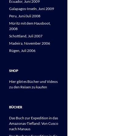
Ecuador, Juni 2009
Galapagos-Inseln, Juni 2009
Peru, Juni/Juli 2008
Müritz mit dem Hausboot,
2008
Schottland, Juli 2007
Madeira, November 2006
Rügen, Juli 2006
SHOP
Hier gibt es Bücher und Videos
zu den Reisen zu kaufen
BÜCHER
Das Buch zur Expedition in das
Amazonas-Tiefland: Von Cusco
nach Manaus