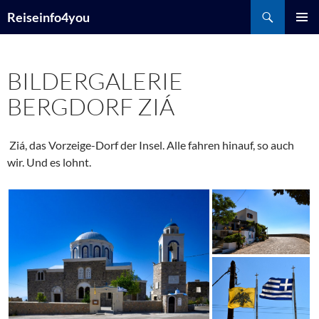
Zum
Suchen
Reiseinfo4you
Inhalt
PRIMÄR
springen
MENÜ
BILDERGALERIE
BERGDORF ZIÁ
Ziá, das Vorzeige-Dorf der Insel. Alle fahren hinauf, so auch
wir. Und es lohnt.