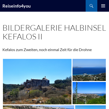
Zum
Suchen
Reiseinfo4you
Inhalt
PRIMÄR
springen
MENÜ
BILDERGALERIE HALBINSEL
KEFALOS II
Kefalos zum Zweiten, noch einmal Zeit für die Drohne