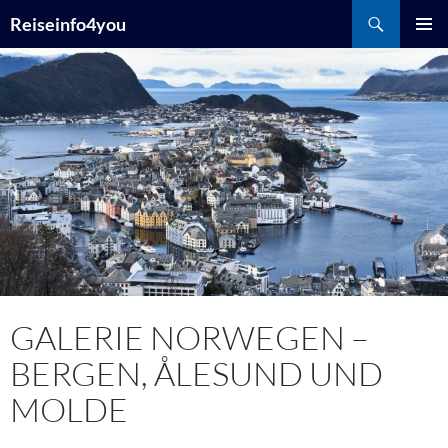
Zum
Suchen
Reiseinfo4you
Inhalt
PRIMÄR
springen
MENÜ
GALERIE NORWEGEN –
BERGEN, ÅLESUND UND
MOLDE