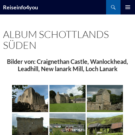
Zum
Suchen
Reiseinfo4you
Inhalt
PRIMÄR
springen
MENÜ
ALBUM SCHOTTLANDS
SÜDEN
Bilder von: Craignethan Castle, Wanlockhead,
Leadhill, New lanark Mill, Loch Lanark