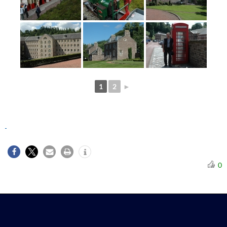
1
2
►
0