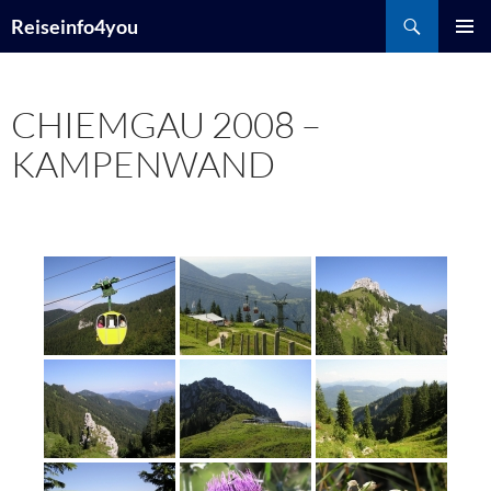
Zum
Suchen
Reiseinfo4you
Inhalt
PRIMÄR
springen
MENÜ
CHIEMGAU 2008 –
KAMPENWAND