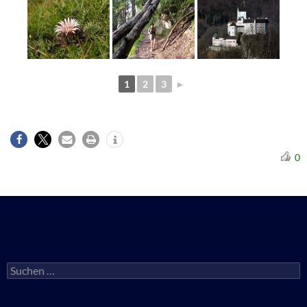
1
2
3
►
0
Suchen
nach: