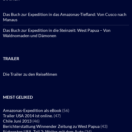
Das Buch zur Expedition in das Amazonas-Tiefland: Von Cusco nach
Manaus
Das Buch zur Expedition in die Steinzeit: West Papua – Von
Waldnomaden und Dämonen
TRAILER
Die Trailer zu den Reisefilmen
MEIST GELIKED
Amazonas-Expedition als eBook
(56)
Trailer USA 2014 ist online.
(47)
Chile Juni 2013
(46)
Berichterstattung Winnender Zeitung zu West Papua
(43)
Südwesten USA, Teil 2: Weiter mit dem Auto
(34)