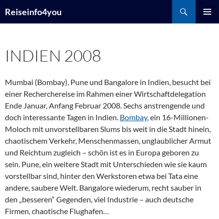
Zum
Suchen
Reiseinfo4you
Inhalt
PRIMÄR
springen
MENÜ
INDIEN 2008
Mumbai (Bombay), Pune und Bangalore in Indien, besucht bei
einer Recherchereise im Rahmen einer Wirtschaftdelegation
Ende Januar, Anfang Februar 2008. Sechs anstrengende und
doch interessante Tagen in Indien.
Bombay
, ein 16-Millionen-
Moloch mit unvorstellbaren Slums bis weit in die Stadt hinein,
chaotischem Verkehr, Menschenmassen, unglaublicher Armut
und Reichtum zugleich – schön ist es in Europa geboren zu
sein. Pune, ein weitere Stadt mit Unterschieden wie sie kaum
vorstellbar sind, hinter den Werkstoren etwa bei Tata eine
andere, saubere Welt. Bangalore wiederum, recht sauber in
den „besseren“ Gegenden, viel Industrie – auch deutsche
Firmen, chaotische Flughafen…