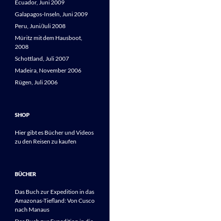
Ecuador, Juni 2009
Galapagos-Inseln, Juni 2009
Peru, Juni/Juli 2008
Müritz mit dem Hausboot,
2008
Schottland, Juli 2007
Madeira, November 2006
Rügen, Juli 2006
SHOP
Hier gibt es Bücher und Videos
zu den Reisen zu kaufen
BÜCHER
Das Buch zur Expedition in das
Amazonas-Tiefland: Von Cusco
nach Manaus