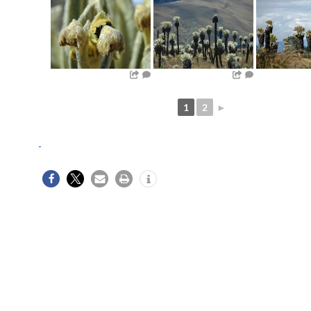
1
2
►