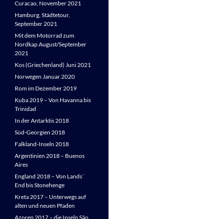
Curacao, November 2021
Hamburg, Städtetour,
September 2021
Mit dem Motorrad zum
Nordkap August/September
2021
Kos (Griechenland) Juni 2021
Norwegen Januar 2020
Rom im Dezember 2019
Kuba 2019 – Von Havanna bis
Trinidad
In der Antarktis 2018
Süd-Georgien 2018
Falkland-Inseln 2018
Argentinien 2018 – Buenos
Aires
England 2018 – Von Lands´
End bis Stonehenge
Kreta 2017 – Unterwegs auf
alten und neuen Pfaden
Azoren 2017 – die Inseln São