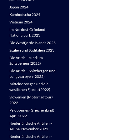
Japan 2024
Kambodscha 2024
Vietnam 2024
Im Nordost-Grönland-
Nationalpark 2023
Die Westfjorde Islands 2023
Sizilien und Süditalien 2023
Die Arktis – rund um
Spitzbergen (2022)
Die Arktis – Spitzbergen und
Longyearbyen (2022)
Mittelnorwegen und die
westlichen Fjorde (2022)
Slowenien (Motorradtour)
2022
Peloponnes (Griechenland)
April 2022
Niederländische Antillen –
Aruba, November 2021
Niederländische Antillen –