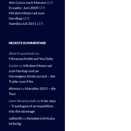
Von Cusco nach Manaus
(27)
Ecuador, Juni 2009
(27)
Mit dem Motorrad zum
Nordkap
(27)
Namibia Juli 2011
(27)
NEUESTE KOMMENTARE
Alois Frauenholz
zu
Filmausschnitte auf YouTube
Omlin
zu
Mit dem Motorrad
zum Norkap und an
Norwegens Küste zurück – der
Trailer zum Film
Ahnma
zu
Marokko 2015 – die
Tour
Leon Simanjuntak
zu
Irian Jaya
– Travelogue of an expedition
into the stoneage
vallee38
zu
Reisebericht Kuba
ist fertig