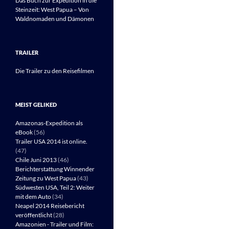
Das Buch zur Expedition in die
Steinzeit: West Papua – Von
Waldnomaden und Dämonen
TRAILER
Die Trailer zu den Reisefilmen
MEIST GELIKED
Amazonas-Expedition als
eBook
(56)
Trailer USA 2014 ist online.
(47)
Chile Juni 2013
(46)
Berichterstattung Winnender
Zeitung zu West Papua
(43)
Südwesten USA, Teil 2: Weiter
mit dem Auto
(34)
Neapel 2014 Reisebericht
veröffentlicht
(28)
Amazonien - Trailer und Film: