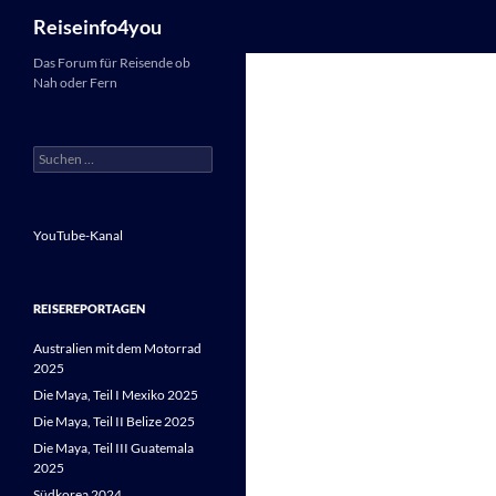
Suchen
Reiseinfo4you
Zum
Das Forum für Reisende ob
Nah oder Fern
Inhalt
springen
Suchen
nach:
YouTube-Kanal
REISEREPORTAGEN
Australien mit dem Motorrad
2025
Die Maya, Teil I Mexiko 2025
Die Maya, Teil II Belize 2025
Die Maya, Teil III Guatemala
2025
Südkorea 2024