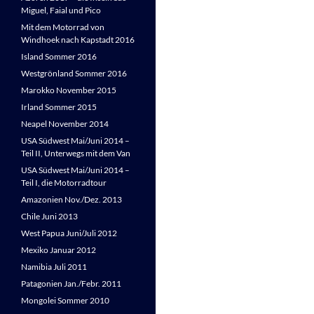
Miguel, Faial und Pico
Mit dem Motorrad von
Windhoek nach Kapstadt 2016
Island Sommer 2016
Westgrönland Sommer 2016
Marokko November 2015
Irland Sommer 2015
Neapel November 2014
USA Südwest Mai/Juni 2014 –
Teil II, Unterwegs mit dem Van
USA Südwest Mai/Juni 2014 –
Teil I, die Motorradtour
Amazonien Nov./Dez. 2013
Chile Juni 2013
West Papua Juni/Juli 2012
Mexiko Januar 2012
Namibia Juli 2011
Patagonien Jan./Febr. 2011
Mongolei Sommer 2010