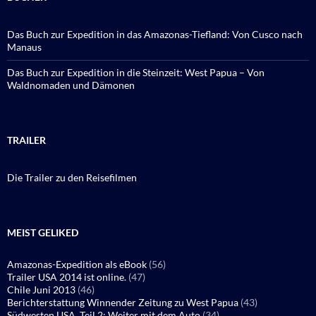
Das Buch zur Expedition in das Amazonas-Tiefland: Von Cusco nach
Manaus
Das Buch zur Expedition in die Steinzeit: West Papua – Von
Waldnomaden und Dämonen
TRAILER
Die Trailer zu den Reisefilmen
MEIST GELIKED
Amazonas-Expedition als eBook
(56)
Trailer USA 2014 ist online.
(47)
Chile Juni 2013
(46)
Berichterstattung Winnender Zeitung zu West Papua
(43)
Südwesten USA, Teil 2: Weiter mit dem Auto
(34)