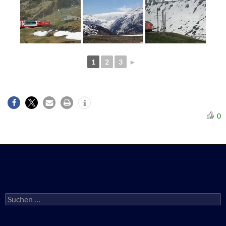
1
2
3
►
0
Suchen
nach: