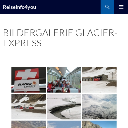
Zum
Suchen
Reiseinfo4you
Inhalt
PRIMÄR
springen
MENÜ
BILDERGALERIE GLACIER-
EXPRESS