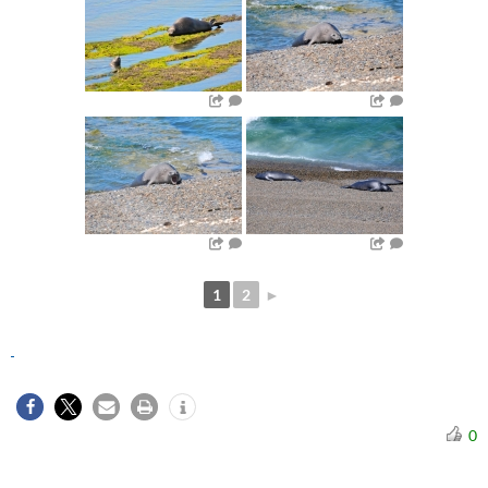
1
2
►
0