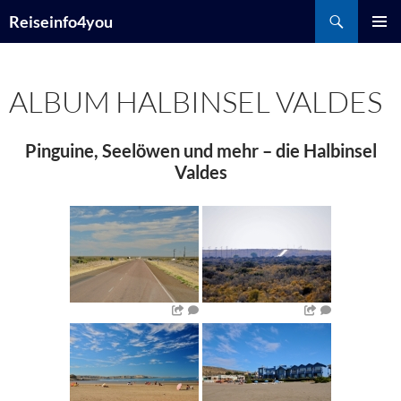
Zum
Suchen
Reiseinfo4you
Inhalt
PRIMÄR
springen
MENÜ
ALBUM HALBINSEL VALDES
Pinguine, Seelöwen und mehr – die Halbinsel
Valdes