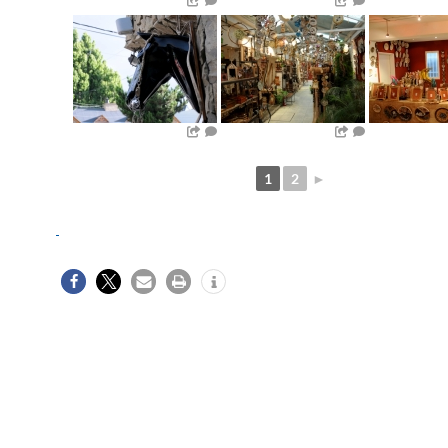
1
2
►