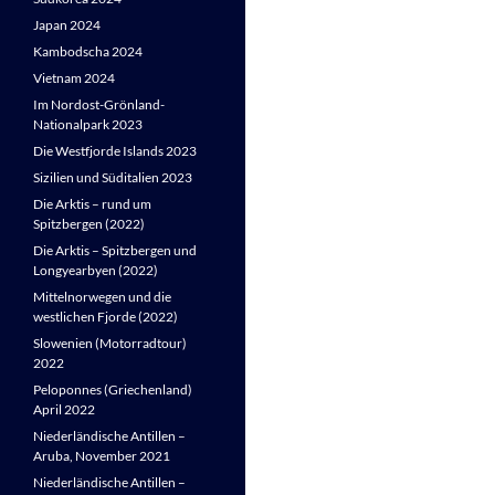
Japan 2024
Kambodscha 2024
Vietnam 2024
Im Nordost-Grönland-
Nationalpark 2023
Die Westfjorde Islands 2023
Sizilien und Süditalien 2023
Die Arktis – rund um
Spitzbergen (2022)
Die Arktis – Spitzbergen und
Longyearbyen (2022)
Mittelnorwegen und die
westlichen Fjorde (2022)
Slowenien (Motorradtour)
2022
Peloponnes (Griechenland)
April 2022
Niederländische Antillen –
Aruba, November 2021
Niederländische Antillen –