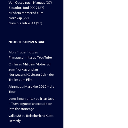
Von Cusco nach Manaus
(27)
Ecuador, Juni 2009
(27)
Mit dem Motorrad zum
Nordkap
(27)
Namibia Juli 2011
(27)
NEUESTE KOMMENTARE
Alois Frauenholz
zu
Filmausschnitte auf YouTube
Omlin
zu
Mit dem Motorrad
zum Norkap und an
Norwegens Küste zurück – der
Trailer zum Film
Ahnma
zu
Marokko 2015 – die
Tour
Leon Simanjuntak
zu
Irian Jaya
– Travelogue of an expedition
into the stoneage
vallee38
zu
Reisebericht Kuba
ist fertig