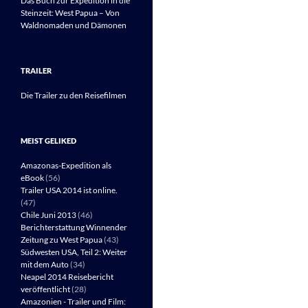
Das Buch zur Expedition in die
Steinzeit: West Papua – Von
Waldnomaden und Dämonen
TRAILER
Die Trailer zu den Reisefilmen
MEIST GELIKED
Amazonas-Expedition als
eBook
(56)
Trailer USA 2014 ist online.
(47)
Chile Juni 2013
(46)
Berichterstattung Winnender
Zeitung zu West Papua
(43)
Südwesten USA, Teil 2: Weiter
mit dem Auto
(34)
Neapel 2014 Reisebericht
veröffentlicht
(28)
Amazonien - Trailer und Film: