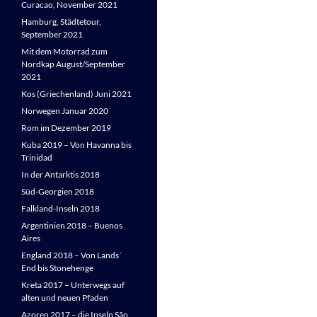
Curacao, November 2021
Hamburg, Städtetour,
September 2021
Mit dem Motorrad zum
Nordkap August/September
2021
Kos (Griechenland) Juni 2021
Norwegen Januar 2020
Rom im Dezember 2019
Kuba 2019 – Von Havanna bis
Trinidad
In der Antarktis 2018
Süd-Georgien 2018
Falkland-Inseln 2018
Argentinien 2018 – Buenos
Aires
England 2018 – Von Lands´
End bis Stonehenge
Kreta 2017 – Unterwegs auf
alten und neuen Pfaden
Azoren 2017 – die Inseln São