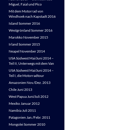
Miguel, Faial und Pico
Mit dem Motorrad von
Windhoek nach Kapstadt 2016
Island Sommer 2016
Westgrönland Sommer 2016
Marokko November 2015
Irland Sommer 2015
Neapel November 2014
USA Südwest Mai/Juni 2014 –
Teil II, Unterwegs mit dem Van
USA Südwest Mai/Juni 2014 –
Teil I, die Motorradtour
Amazonien Nov./Dez. 2013
Chile Juni 2013
West Papua Juni/Juli 2012
Mexiko Januar 2012
Namibia Juli 2011
Patagonien Jan./Febr. 2011
Mongolei Sommer 2010