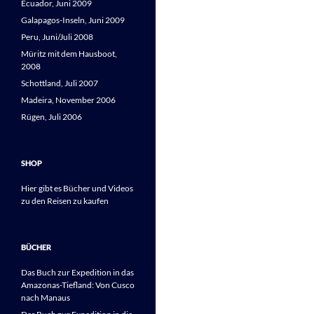
Ecuador, Juni 2009
Galapagos-Inseln, Juni 2009
Peru, Juni/Juli 2008
Müritz mit dem Hausboot,
2008
Schottland, Juli 2007
Madeira, November 2006
Rügen, Juli 2006
SHOP
Hier gibt es Bücher und Videos
zu den Reisen zu kaufen
BÜCHER
Das Buch zur Expedition in das
Amazonas-Tiefland: Von Cusco
nach Manaus