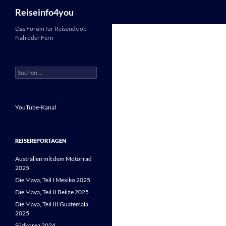
Suchen
Reiseinfo4you
Zum
Das Forum für Reisende ob
Nah oder Fern
Inhalt
springen
Suchen
nach:
YouTube-Kanal
REISEREPORTAGEN
Australien mit dem Motorrad
2025
Die Maya, Teil I Mexiko 2025
Die Maya, Teil II Belize 2025
Die Maya, Teil III Guatemala
2025
Südkorea 2024