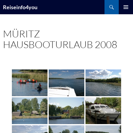
Zum
Suchen
Reiseinfo4you
Inhalt
PRIMÄR
springen
MENÜ
MÜRITZ
HAUSBOOTURLAUB 2008