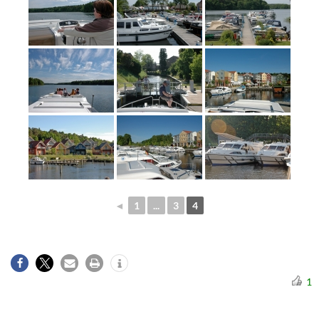
◄
1
...
3
4
1