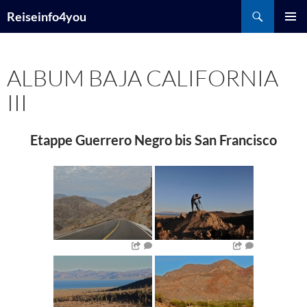
Zum
Suchen
Reiseinfo4you
Inhalt
PRIMÄR
springen
MENÜ
ALBUM BAJA CALIFORNIA
III
Etappe Guerrero Negro bis San Francisco