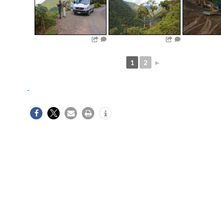
1
2
►