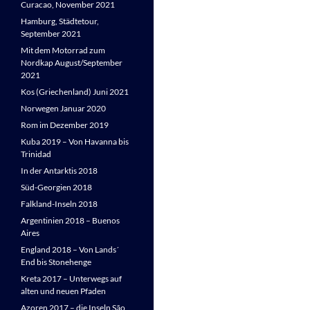
Curacao, November 2021
Hamburg, Städtetour,
September 2021
Mit dem Motorrad zum
Nordkap August/September
2021
Kos (Griechenland) Juni 2021
Norwegen Januar 2020
Rom im Dezember 2019
Kuba 2019 – Von Havanna bis
Trinidad
In der Antarktis 2018
Süd-Georgien 2018
Falkland-Inseln 2018
Argentinien 2018 – Buenos
Aires
England 2018 – Von Lands´
End bis Stonehenge
Kreta 2017 – Unterwegs auf
alten und neuen Pfaden
Azoren 2017 – die Inseln São