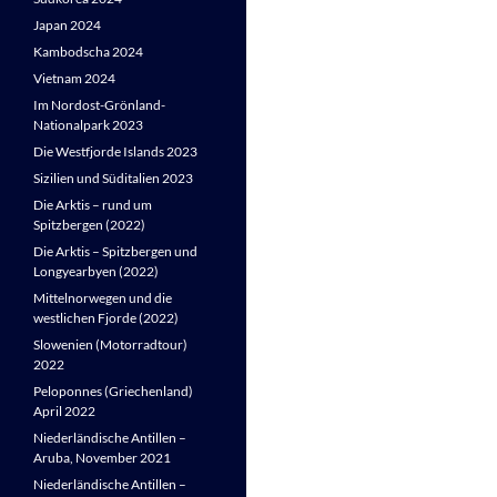
Japan 2024
Kambodscha 2024
Vietnam 2024
Im Nordost-Grönland-
Nationalpark 2023
Die Westfjorde Islands 2023
Sizilien und Süditalien 2023
Die Arktis – rund um
Spitzbergen (2022)
Die Arktis – Spitzbergen und
Longyearbyen (2022)
Mittelnorwegen und die
westlichen Fjorde (2022)
Slowenien (Motorradtour)
2022
Peloponnes (Griechenland)
April 2022
Niederländische Antillen –
Aruba, November 2021
Niederländische Antillen –