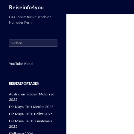
Suchen
Reiseinfo4you
Zum
Das Forum für Reisende ob
Nah oder Fern
Inhalt
springen
Suchen
nach:
YouTube-Kanal
REISEREPORTAGEN
Australien mit dem Motorrad
2025
Die Maya, Teil I Mexiko 2025
Die Maya, Teil II Belize 2025
Die Maya, Teil III Guatemala
2025
Südkorea 2024