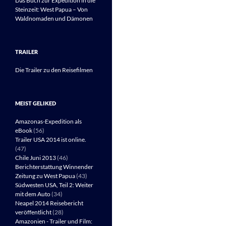
Das Buch zur Expedition in die
Steinzeit: West Papua – Von
Waldnomaden und Dämonen
TRAILER
Die Trailer zu den Reisefilmen
MEIST GELIKED
Amazonas-Expedition als
eBook
(56)
Trailer USA 2014 ist online.
(47)
Chile Juni 2013
(46)
Berichterstattung Winnender
Zeitung zu West Papua
(43)
Südwesten USA, Teil 2: Weiter
mit dem Auto
(34)
Neapel 2014 Reisebericht
veröffentlicht
(28)
Amazonien - Trailer und Film: