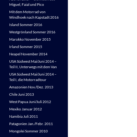
Miguel, Faial und Pico
Mit dem Motorrad von
Windhoek nach Kapstadt 2016
Island Sommer 2016
Westgrönland Sommer 2016
Marokko November 2015
Irland Sommer 2015
Neapel November 2014
USA Südwest Mai/Juni 2014 –
Teil II, Unterwegs mit dem Van
USA Südwest Mai/Juni 2014 –
Teil I, die Motorradtour
Amazonien Nov./Dez. 2013
Chile Juni 2013
West Papua Juni/Juli 2012
Mexiko Januar 2012
Namibia Juli 2011
Patagonien Jan./Febr. 2011
Mongolei Sommer 2010