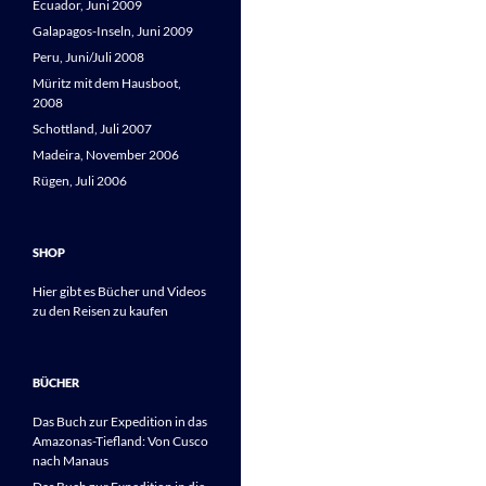
Ecuador, Juni 2009
Galapagos-Inseln, Juni 2009
Peru, Juni/Juli 2008
Müritz mit dem Hausboot,
2008
Schottland, Juli 2007
Madeira, November 2006
Rügen, Juli 2006
SHOP
Hier gibt es Bücher und Videos
zu den Reisen zu kaufen
BÜCHER
Das Buch zur Expedition in das
Amazonas-Tiefland: Von Cusco
nach Manaus