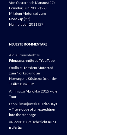
Von Cusco nach Manaus
(27)
Ecuador, Juni 2009
(27)
Mit dem Motorrad zum
Nordkap
(27)
Namibia Juli 2011
(27)
NEUESTE KOMMENTARE
Alois Frauenholz
zu
Filmausschnitte auf YouTube
Omlin
zu
Mit dem Motorrad
zum Norkap und an
Norwegens Küste zurück – der
Trailer zum Film
Ahnma
zu
Marokko 2015 – die
Tour
Leon Simanjuntak
zu
Irian Jaya
– Travelogue of an expedition
into the stoneage
vallee38
zu
Reisebericht Kuba
ist fertig