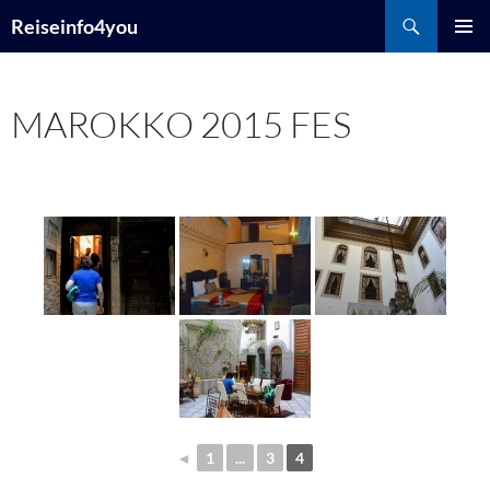
Zum
Suchen
Reiseinfo4you
Inhalt
PRIMÄR
springen
MENÜ
MAROKKO 2015 FES
◄
1
...
3
4