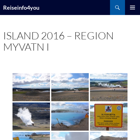
Zum
Suchen
Reiseinfo4you
Inhalt
PRIMÄR
springen
MENÜ
ISLAND 2016 – REGION
MYVATN I