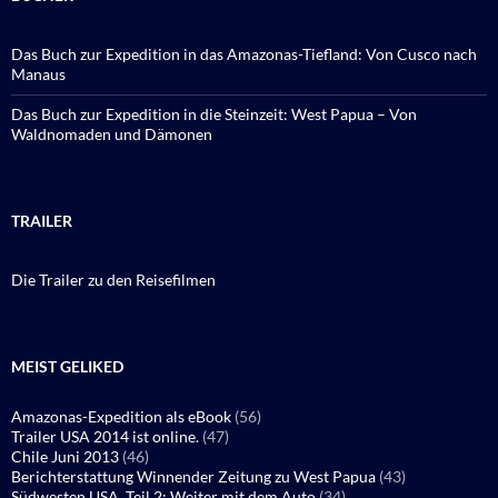
Das Buch zur Expedition in das Amazonas-Tiefland: Von Cusco nach
Manaus
Das Buch zur Expedition in die Steinzeit: West Papua – Von
Waldnomaden und Dämonen
TRAILER
Die Trailer zu den Reisefilmen
MEIST GELIKED
Amazonas-Expedition als eBook
(56)
Trailer USA 2014 ist online.
(47)
Chile Juni 2013
(46)
Berichterstattung Winnender Zeitung zu West Papua
(43)
Südwesten USA, Teil 2: Weiter mit dem Auto
(34)