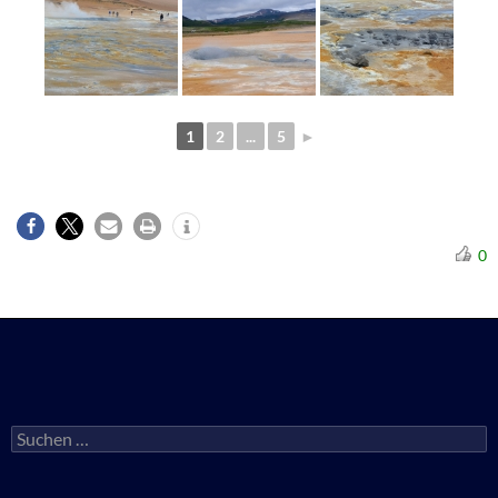
1
2
...
5
►
0
Suchen
nach: