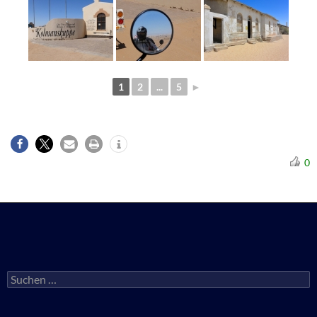
1
2
...
5
►
0
Suchen
nach: