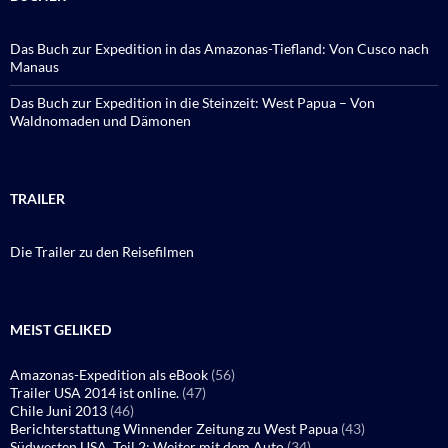
Das Buch zur Expedition in das Amazonas-Tiefland: Von Cusco nach
Manaus
Das Buch zur Expedition in die Steinzeit: West Papua – Von
Waldnomaden und Dämonen
TRAILER
Die Trailer zu den Reisefilmen
MEIST GELIKED
Amazonas-Expedition als eBook
(56)
Trailer USA 2014 ist online.
(47)
Chile Juni 2013
(46)
Berichterstattung Winnender Zeitung zu West Papua
(43)
Südwesten USA, Teil 2: Weiter mit dem Auto
(34)