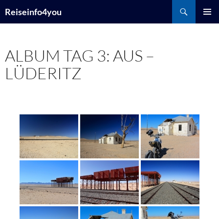
Zum
Suchen
Reiseinfo4you
Inhalt
PRIMÄR
springen
MENÜ
ALBUM TAG 3: AUS –
LÜDERITZ