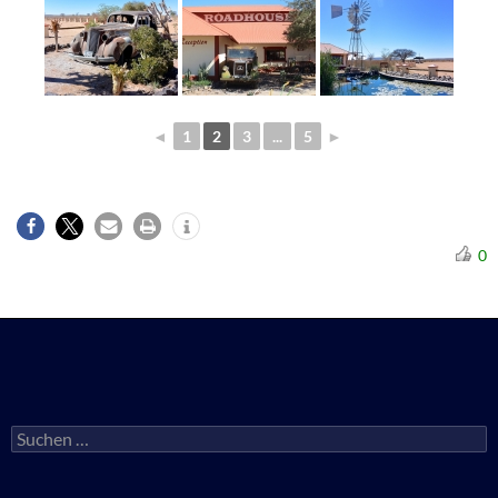
◄
1
2
3
...
5
►
0
Suchen
nach: