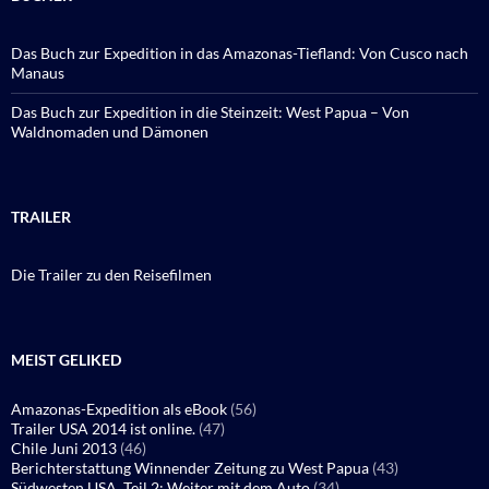
Das Buch zur Expedition in das Amazonas-Tiefland: Von Cusco nach
Manaus
Das Buch zur Expedition in die Steinzeit: West Papua – Von
Waldnomaden und Dämonen
TRAILER
Die Trailer zu den Reisefilmen
MEIST GELIKED
Amazonas-Expedition als eBook
(56)
Trailer USA 2014 ist online.
(47)
Chile Juni 2013
(46)
Berichterstattung Winnender Zeitung zu West Papua
(43)
Südwesten USA, Teil 2: Weiter mit dem Auto
(34)