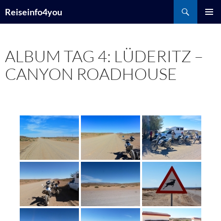
Zum
Suchen
Reiseinfo4you
Inhalt
PRIMÄR
springen
MENÜ
ALBUM TAG 4: LÜDERITZ –
CANYON ROADHOUSE