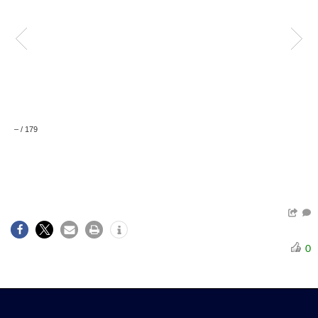
–
/
179
0