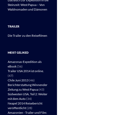
Das Buch zur Expedition in die
Steinzeit: West Papua – Von
Waldnomaden und Dämonen
TRAILER
Die Trailer zu den Reisefilmen
MEIST GELIKED
Amazonas-Expedition als
eBook
(56)
Trailer USA 2014 ist online.
(47)
Chile Juni 2013
(46)
Berichterstattung Winnender
Zeitung zu West Papua
(43)
Südwesten USA, Teil 2: Weiter
mit dem Auto
(34)
Neapel 2014 Reisebericht
veröffentlicht
(28)
Amazonien - Trailer und Film: