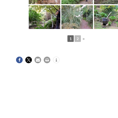
1
2
►