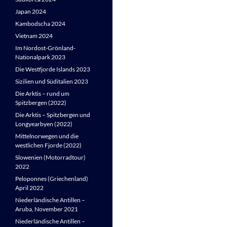
Japan 2024
Kambodscha 2024
Vietnam 2024
Im Nordost-Grönland-
Nationalpark 2023
Die Westfjorde Islands 2023
Sizilien und Süditalien 2023
Die Arktis – rund um
Spitzbergen (2022)
Die Arktis – Spitzbergen und
Longyearbyen (2022)
Mittelnorwegen und die
westlichen Fjorde (2022)
Slowenien (Motorradtour)
2022
Peloponnes (Griechenland)
April 2022
Niederländische Antillen –
Aruba, November 2021
Niederländische Antillen –