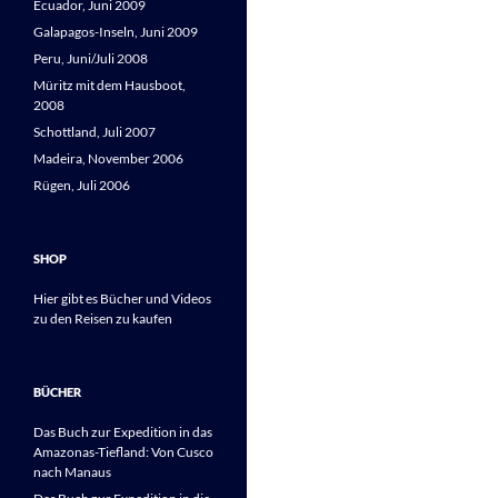
Ecuador, Juni 2009
Galapagos-Inseln, Juni 2009
Peru, Juni/Juli 2008
Müritz mit dem Hausboot,
2008
Schottland, Juli 2007
Madeira, November 2006
Rügen, Juli 2006
SHOP
Hier gibt es Bücher und Videos
zu den Reisen zu kaufen
BÜCHER
Das Buch zur Expedition in das
Amazonas-Tiefland: Von Cusco
nach Manaus