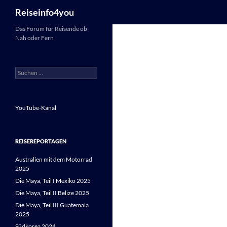
Suchen
Reiseinfo4you
Zum
Das Forum für Reisende ob
Nah oder Fern
Inhalt
springen
Suchen
nach:
YouTube-Kanal
REISEREPORTAGEN
Australien mit dem Motorrad
2025
Die Maya, Teil I Mexiko 2025
Die Maya, Teil II Belize 2025
Die Maya, Teil III Guatemala
2025
Südkorea 2024