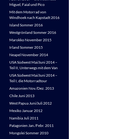
Miguel, Faial und Pico
Mit dem Motorrad von
Windhoek nach Kapstadt 2016
Island Sommer 2016
Westgrönland Sommer 2016
Marokko November 2015
Irland Sommer 2015
Neapel November 2014
USA Südwest Mai/Juni 2014 –
Teil II, Unterwegs mit dem Van
USA Südwest Mai/Juni 2014 –
Teil I, die Motorradtour
Amazonien Nov./Dez. 2013
Chile Juni 2013
West Papua Juni/Juli 2012
Mexiko Januar 2012
Namibia Juli 2011
Patagonien Jan./Febr. 2011
Mongolei Sommer 2010