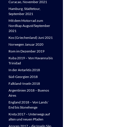
Curacao, November 2021
Hamburg, Städtetour,
September 2021
Mit dem Motorrad zum
Nordkap August/September
2021
Kos (Griechenland) Juni 2021
Norwegen Januar 2020
Rom im Dezember 2019
Kuba 2019 – Von Havanna bis
Trinidad
In der Antarktis 2018
Süd-Georgien 2018
Falkland-Inseln 2018
Argentinien 2018 – Buenos
Aires
England 2018 – Von Lands´
End bis Stonehenge
Kreta 2017 – Unterwegs auf
alten und neuen Pfaden
Azoren 2017 – die Inseln São