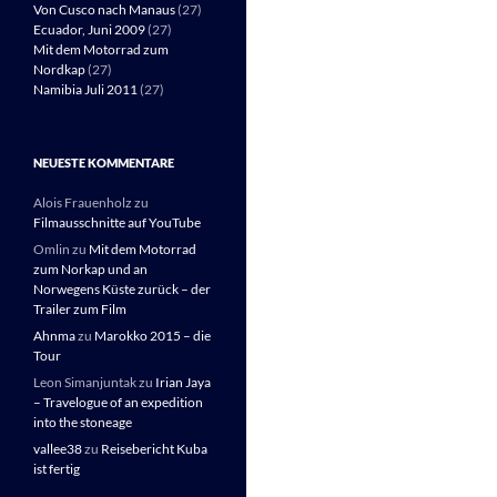
Von Cusco nach Manaus
(27)
Ecuador, Juni 2009
(27)
Mit dem Motorrad zum
Nordkap
(27)
Namibia Juli 2011
(27)
NEUESTE KOMMENTARE
Alois Frauenholz
zu
Filmausschnitte auf YouTube
Omlin
zu
Mit dem Motorrad
zum Norkap und an
Norwegens Küste zurück – der
Trailer zum Film
Ahnma
zu
Marokko 2015 – die
Tour
Leon Simanjuntak
zu
Irian Jaya
– Travelogue of an expedition
into the stoneage
vallee38
zu
Reisebericht Kuba
ist fertig