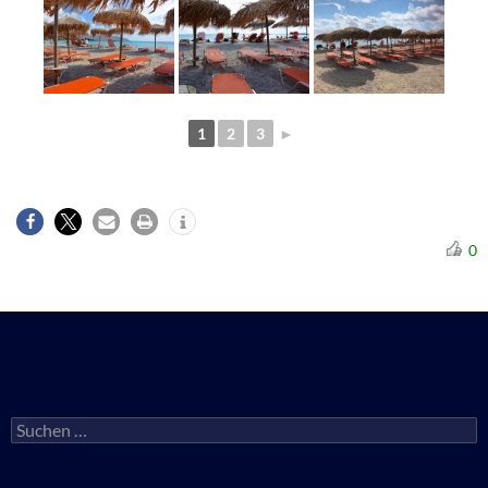
1
2
3
►
0
Suchen
nach: