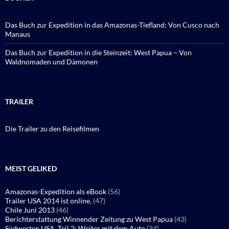
Das Buch zur Expedition in das Amazonas-Tiefland: Von Cusco nach
Manaus
Das Buch zur Expedition in die Steinzeit: West Papua – Von
Waldnomaden und Dämonen
TRAILER
Die Trailer zu den Reisefilmen
MEIST GELIKED
Amazonas-Expedition als eBook
(56)
Trailer USA 2014 ist online.
(47)
Chile Juni 2013
(46)
Berichterstattung Winnender Zeitung zu West Papua
(43)
Südwesten USA, Teil 2: Weiter mit dem Auto
(34)