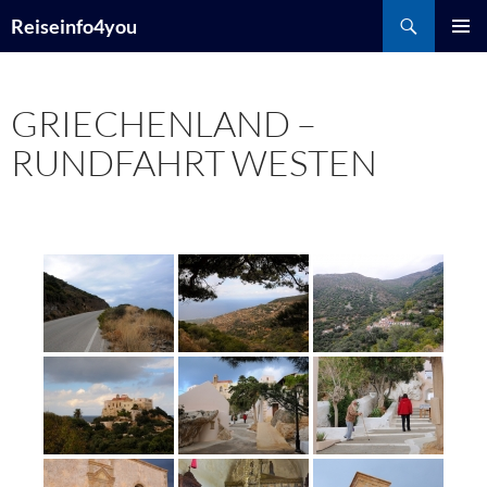
Zum
Suchen
Reiseinfo4you
Inhalt
PRIMÄR
springen
MENÜ
GRIECHENLAND –
RUNDFAHRT WESTEN