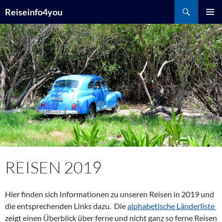
Zum
Suchen
Reiseinfo4you
Inhalt
PRIMÄR
springen
MENÜ
REISEN 2019
Hier finden sich Informationen zu unseren Reisen in 2019 und
die entsprechenden Links dazu. Die
alphabetische Länderliste
zeigt einen Überblick über ferne und nicht ganz so ferne Reisen