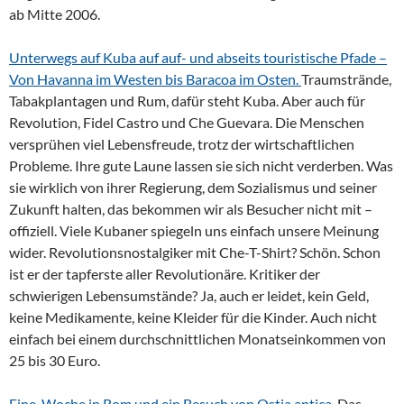
ab Mitte 2006.
Unterwegs auf Kuba auf auf- und abseits touristische Pfade –
Von Havanna im Westen bis Baracoa im Osten.
Traumstrände,
Tabakplantagen und Rum, dafür steht Kuba. Aber auch für
Revolution, Fidel Castro und Che Guevara. Die Menschen
versprühen viel Lebensfreude, trotz der wirtschaftlichen
Probleme. Ihre gute Laune lassen sie sich nicht verderben. Was
sie wirklich von ihrer Regierung, dem Sozialismus und seiner
Zukunft halten, das bekommen wir als Besucher nicht mit –
offiziell. Viele Kubaner spiegeln uns einfach unsere Meinung
wider. Revolutionsnostalgiker mit Che-T-Shirt? Schön. Schon
ist er der tapferste aller Revolutionäre. Kritiker der
schwierigen Lebensumstände? Ja, auch er leidet, kein Geld,
keine Medikamente, keine Kleider für die Kinder. Auch nicht
einfach bei einem durchschnittlichen Monatseinkommen von
25 bis 30 Euro.
Eine Woche in Rom und ein Besuch von Ostia antica.
Das