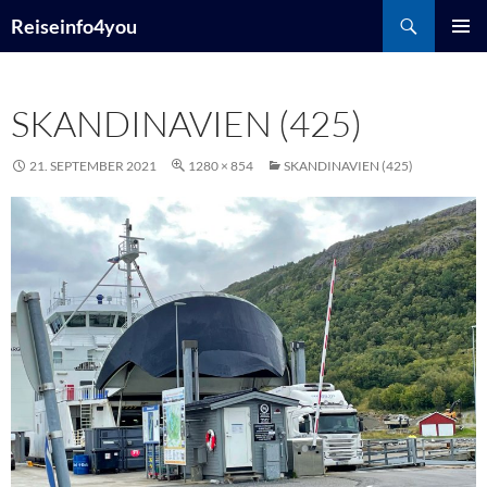
Zum
Suchen
Reiseinfo4you
Inhalt
PRIMÄR
springen
MENÜ
SKANDINAVIEN (425)
21. SEPTEMBER 2021
1280 × 854
SKANDINAVIEN (425)