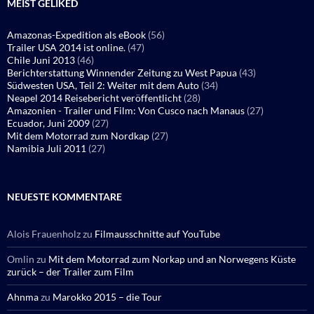
MEIST GELIKED
Amazonas-Expedition als eBook
(56)
Trailer USA 2014 ist online.
(47)
Chile Juni 2013
(46)
Berichterstattung Winnender Zeitung zu West Papua
(43)
Südwesten USA, Teil 2: Weiter mit dem Auto
(34)
Neapel 2014 Reisebericht veröffentlicht
(28)
Amazonien - Trailer und Film: Von Cusco nach Manaus
(27)
Ecuador, Juni 2009
(27)
Mit dem Motorrad zum Nordkap
(27)
Namibia Juli 2011
(27)
NEUESTE KOMMENTARE
Alois Frauenholz
zu
Filmausschnitte auf YouTube
Omlin
zu
Mit dem Motorrad zum Norkap und an Norwegens Küste
zurück – der Trailer zum Film
Ahnma
zu
Marokko 2015 – die Tour