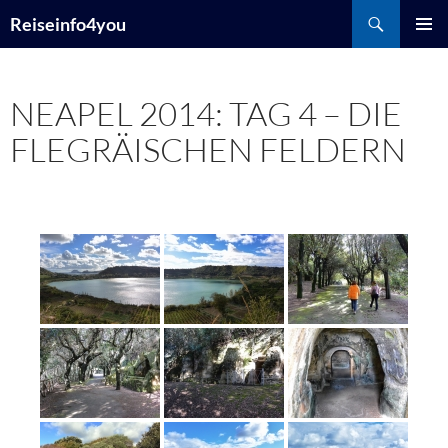
Zum
Suchen
Reiseinfo4you
Inhalt
PRIMÄR
springen
MENÜ
NEAPEL 2014: TAG 4 – DIE
FLEGRÄISCHEN FELDERN