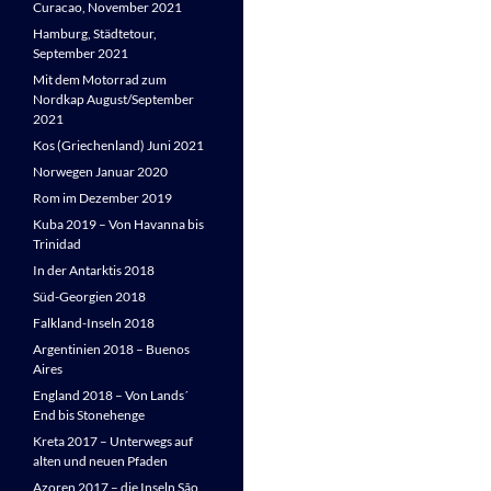
Curacao, November 2021
Hamburg, Städtetour,
September 2021
Mit dem Motorrad zum
Nordkap August/September
2021
Kos (Griechenland) Juni 2021
Norwegen Januar 2020
Rom im Dezember 2019
Kuba 2019 – Von Havanna bis
Trinidad
In der Antarktis 2018
Süd-Georgien 2018
Falkland-Inseln 2018
Argentinien 2018 – Buenos
Aires
England 2018 – Von Lands´
End bis Stonehenge
Kreta 2017 – Unterwegs auf
alten und neuen Pfaden
Azoren 2017 – die Inseln São