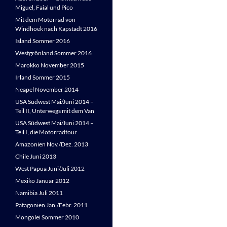
Miguel, Faial und Pico
Mit dem Motorrad von
Windhoek nach Kapstadt 2016
Island Sommer 2016
Westgrönland Sommer 2016
Marokko November 2015
Irland Sommer 2015
Neapel November 2014
USA Südwest Mai/Juni 2014 –
Teil II, Unterwegs mit dem Van
USA Südwest Mai/Juni 2014 –
Teil I, die Motorradtour
Amazonien Nov./Dez. 2013
Chile Juni 2013
West Papua Juni/Juli 2012
Mexiko Januar 2012
Namibia Juli 2011
Patagonien Jan./Febr. 2011
Mongolei Sommer 2010