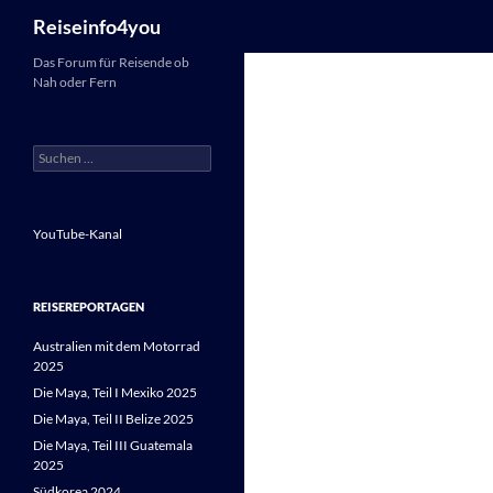
Suchen
Reiseinfo4you
Zum
Das Forum für Reisende ob
Nah oder Fern
Inhalt
springen
Suchen
nach:
YouTube-Kanal
REISEREPORTAGEN
Australien mit dem Motorrad
2025
Die Maya, Teil I Mexiko 2025
Die Maya, Teil II Belize 2025
Die Maya, Teil III Guatemala
2025
Südkorea 2024