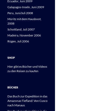
Ecuador, Juni 2009
Galapagos-Inseln, Juni 2009
Peru, Juni/Juli 2008
Müritz mit dem Hausboot,
2008
Schottland, Juli 2007
Madeira, November 2006
Rügen, Juli 2006
SHOP
Hier gibt es Bücher und Videos
zu den Reisen zu kaufen
BÜCHER
Das Buch zur Expedition in das
Amazonas-Tiefland: Von Cusco
nach Manaus