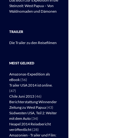
Das Buch zur Expedition in die
Steinzeit: West Papua – Von
Waldnomaden und Dämonen
TRAILER
Die Trailer zu den Reisefilmen
MEIST GELIKED
Amazonas-Expedition als
eBook
(56)
Trailer USA 2014 ist online.
(47)
Chile Juni 2013
(46)
Berichterstattung Winnender
Zeitung zu West Papua
(43)
Südwesten USA, Teil 2: Weiter
mit dem Auto
(34)
Neapel 2014 Reisebericht
veröffentlicht
(28)
Amazonien - Trailer und Film: