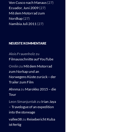
Von Cusco nach Manaus
(27)
Ecuador, Juni 2009
(27)
Mit dem Motorrad zum
Nordkap
(27)
Namibia Juli 2011
(27)
NEUESTE KOMMENTARE
Alois Frauenholz
zu
Filmausschnitte auf YouTube
Omlin
zu
Mit dem Motorrad
zum Norkap und an
Norwegens Küste zurück – der
Trailer zum Film
Ahnma
zu
Marokko 2015 – die
Tour
Leon Simanjuntak
zu
Irian Jaya
– Travelogue of an expedition
into the stoneage
vallee38
zu
Reisebericht Kuba
ist fertig