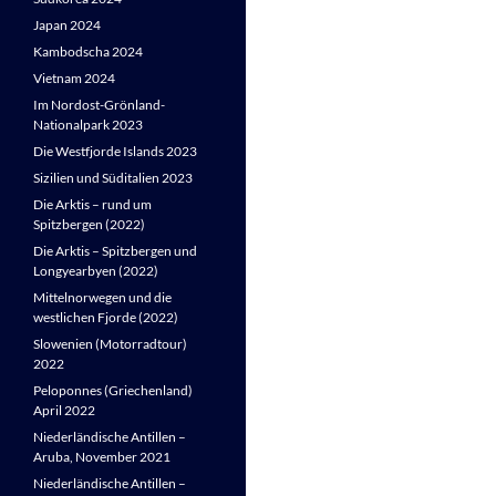
Japan 2024
Kambodscha 2024
Vietnam 2024
Im Nordost-Grönland-
Nationalpark 2023
Die Westfjorde Islands 2023
Sizilien und Süditalien 2023
Die Arktis – rund um
Spitzbergen (2022)
Die Arktis – Spitzbergen und
Longyearbyen (2022)
Mittelnorwegen und die
westlichen Fjorde (2022)
Slowenien (Motorradtour)
2022
Peloponnes (Griechenland)
April 2022
Niederländische Antillen –
Aruba, November 2021
Niederländische Antillen –