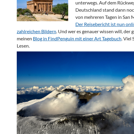
unterwegs. Auf dem Rückwe
Deutschland stand dann noc
von mehreren Tagen in San M
Der Reisebericht ist nun onli
zahlreichen Bildern
. Und wer es genauer wissen will, der 
meinen
Blog in FindPenguin mit einer Art Tagebuch
. Viel
Lesen.