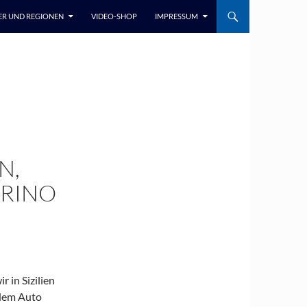
ER UND REGIONEN
VIDEO-SHOP
IMPRESSUM
N,
ARINO
 in Sizilien
 dem Auto