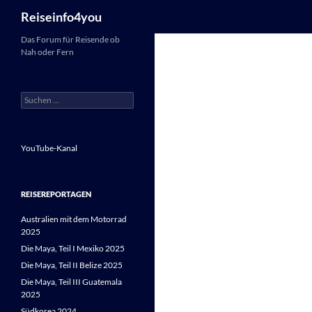
Suchen
Reiseinfo4you
Zum
Das Forum für Reisende ob
Nah oder Fern
Inhalt
springen
Suchen
nach:
YouTube-Kanal
REISEREPORTAGEN
Australien mit dem Motorrad
2025
Die Maya, Teil I Mexiko 2025
Die Maya, Teil II Belize 2025
Die Maya, Teil III Guatemala
2025
Südkorea 2024