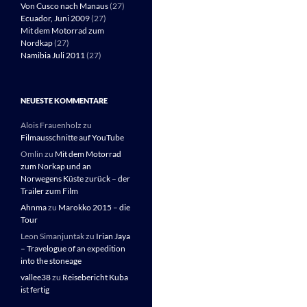
Von Cusco nach Manaus
(27)
Ecuador, Juni 2009
(27)
Mit dem Motorrad zum
Nordkap
(27)
Namibia Juli 2011
(27)
NEUESTE KOMMENTARE
Alois Frauenholz
zu
Filmausschnitte auf YouTube
Omlin
zu
Mit dem Motorrad
zum Norkap und an
Norwegens Küste zurück – der
Trailer zum Film
Ahnma
zu
Marokko 2015 – die
Tour
Leon Simanjuntak
zu
Irian Jaya
– Travelogue of an expedition
into the stoneage
vallee38
zu
Reisebericht Kuba
ist fertig