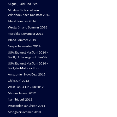
Miguel, Faial und Pico
Mit dem Motorrad von
Windhoek nach Kapstadt 2016
Island Sommer 2016
Westgrönland Sommer 2016
Marokko November 2015
Irland Sommer 2015
Neapel November 2014
USA Südwest Mai/Juni 2014 –
Teil II, Unterwegs mit dem Van
USA Südwest Mai/Juni 2014 –
Teil I, die Motorradtour
Amazonien Nov./Dez. 2013
Chile Juni 2013
West Papua Juni/Juli 2012
Mexiko Januar 2012
Namibia Juli 2011
Patagonien Jan./Febr. 2011
Mongolei Sommer 2010