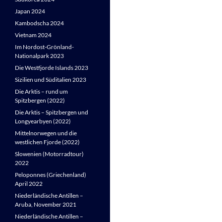
Japan 2024
Kambodscha 2024
Vietnam 2024
Im Nordost-Grönland-
Nationalpark 2023
Die Westfjorde Islands 2023
Sizilien und Süditalien 2023
Die Arktis – rund um
Spitzbergen (2022)
Die Arktis – Spitzbergen und
Longyearbyen (2022)
Mittelnorwegen und die
westlichen Fjorde (2022)
Slowenien (Motorradtour)
2022
Peloponnes (Griechenland)
April 2022
Niederländische Antillen –
Aruba, November 2021
Niederländische Antillen –