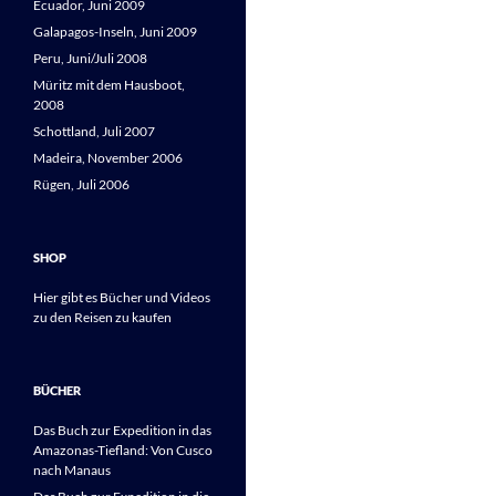
Ecuador, Juni 2009
Galapagos-Inseln, Juni 2009
Peru, Juni/Juli 2008
Müritz mit dem Hausboot,
2008
Schottland, Juli 2007
Madeira, November 2006
Rügen, Juli 2006
SHOP
Hier gibt es Bücher und Videos
zu den Reisen zu kaufen
BÜCHER
Das Buch zur Expedition in das
Amazonas-Tiefland: Von Cusco
nach Manaus