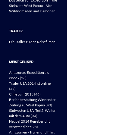
Das Buch zur Expedition in die
Steinzeit: West Papua – Von
Waldnomaden und Dämonen
TRAILER
Die Trailer zu den Reisefilmen
MEIST GELIKED
Amazonas-Expedition als
eBook
(56)
Trailer USA 2014 ist online.
(47)
Chile Juni 2013
(46)
Berichterstattung Winnender
Zeitung zu West Papua
(43)
Südwesten USA, Teil 2: Weiter
mit dem Auto
(34)
Neapel 2014 Reisebericht
veröffentlicht
(28)
Amazonien - Trailer und Film: