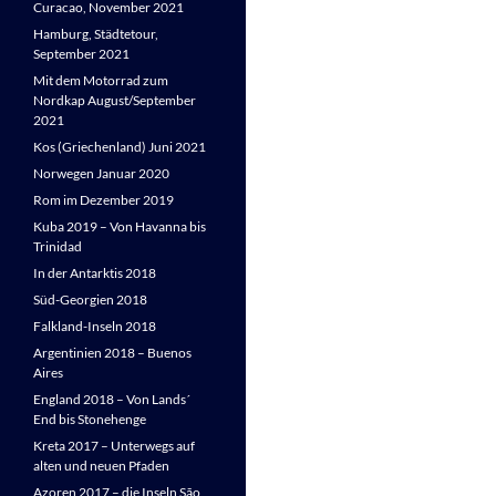
Curacao, November 2021
Hamburg, Städtetour,
September 2021
Mit dem Motorrad zum
Nordkap August/September
2021
Kos (Griechenland) Juni 2021
Norwegen Januar 2020
Rom im Dezember 2019
Kuba 2019 – Von Havanna bis
Trinidad
In der Antarktis 2018
Süd-Georgien 2018
Falkland-Inseln 2018
Argentinien 2018 – Buenos
Aires
England 2018 – Von Lands´
End bis Stonehenge
Kreta 2017 – Unterwegs auf
alten und neuen Pfaden
Azoren 2017 – die Inseln São