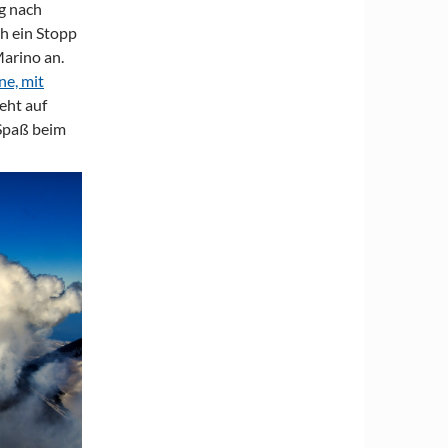
g nach
h ein Stopp
arino an.
ne, mit
geht auf
 Spaß beim