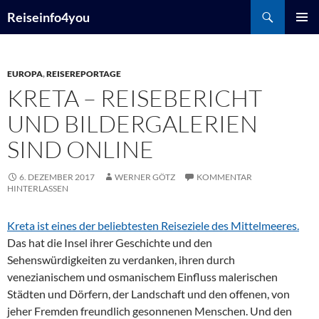
Zum
Suchen
Reiseinfo4you
Inhalt
PRIMÄR
springen
MENÜ
EUROPA
,
REISEREPORTAGE
KRETA – REISEBERICHT
UND BILDERGALERIEN
SIND ONLINE
6. DEZEMBER 2017
WERNER GÖTZ
KOMMENTAR
HINTERLASSEN
Kreta ist eines der beliebtesten Reiseziele des Mittelmeeres.
Das hat die Insel ihrer Geschichte und den
Sehenswürdigkeiten zu verdanken, ihren durch
venezianischem und osmanischem Einfluss malerischen
Städten und Dörfern, der Landschaft und den offenen, von
jeher Fremden freundlich gesonnenen Menschen. Und den