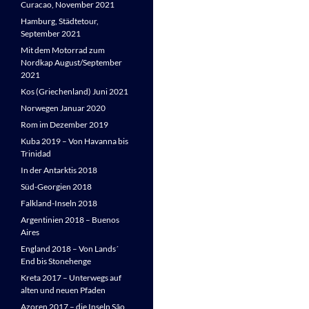
Curacao, November 2021
Hamburg, Städtetour,
September 2021
Mit dem Motorrad zum
Nordkap August/September
2021
Kos (Griechenland) Juni 2021
Norwegen Januar 2020
Rom im Dezember 2019
Kuba 2019 – Von Havanna bis
Trinidad
In der Antarktis 2018
Süd-Georgien 2018
Falkland-Inseln 2018
Argentinien 2018 – Buenos
Aires
England 2018 – Von Lands´
End bis Stonehenge
Kreta 2017 – Unterwegs auf
alten und neuen Pfaden
Azoren 2017 – die Inseln São