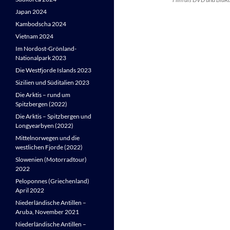
Japan 2024
Kambodscha 2024
Vietnam 2024
Im Nordost-Grönland-
Nationalpark 2023
Die Westfjorde Islands 2023
Sizilien und Süditalien 2023
Die Arktis – rund um
Spitzbergen (2022)
Die Arktis – Spitzbergen und
Longyearbyen (2022)
Mittelnorwegen und die
westlichen Fjorde (2022)
Slowenien (Motorradtour)
2022
Peloponnes (Griechenland)
April 2022
Niederländische Antillen –
Aruba, November 2021
Niederländische Antillen –