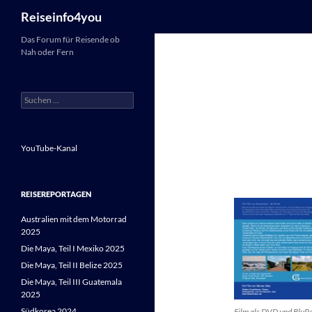
Suchen
Reiseinfo4you
Zum
Das Forum für Reisende ob
Nah oder Fern
Inhalt
springen
Suchen
nach:
YouTube-Kanal
REISEREPORTAGEN
Australien mit dem Motorrad
2025
Die Maya, Teil I Mexiko 2025
Die Maya, Teil II Belize 2025
Die Maya, Teil III Guatemala
2025
Südkorea 2024
Film als DVD und BluRa