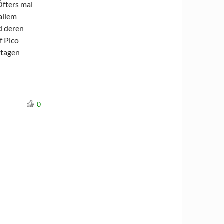
Öfters mal
 allem
d deren
f Pico
ntagen
0