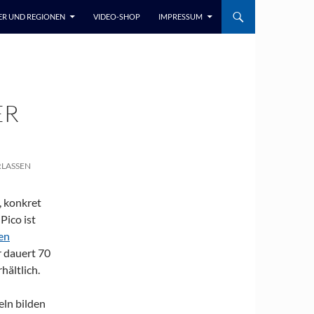
ER UND REGIONEN
VIDEO-SHOP
IMPRESSUM
ER
LASSEN
, konkret
Pico ist
hen
Er dauert 70
hältlich.
eln bilden