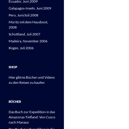
Ecuador, Juni 2009
Galapagos-Inseln, Juni 2009
Peru, Juni/Juli 2008
Müritz mit dem Hausboot,
2008
Schottland, Juli 2007
Madeira, November 2006
Rügen, Juli 2006
SHOP
Hier gibt es Bücher und Videos
zu den Reisen zu kaufen
BÜCHER
Das Buch zur Expedition in das
Amazonas-Tiefland: Von Cusco
nach Manaus