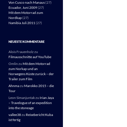
Von Cusco nach Manaus
(27)
Ecuador, Juni 2009
(27)
Mit dem Motorrad zum
Nordkap
(27)
Namibia Juli 2011
(27)
NEUESTE KOMMENTARE
Alois Frauenholz
zu
Filmausschnitte auf YouTube
Omlin
zu
Mit dem Motorrad
zum Norkap und an
Norwegens Küste zurück – der
Trailer zum Film
Ahnma
zu
Marokko 2015 – die
Tour
Leon Simanjuntak
zu
Irian Jaya
– Travelogue of an expedition
into the stoneage
vallee38
zu
Reisebericht Kuba
ist fertig