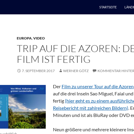
STARTSEITE
LÄND
EUROPA
,
VIDEO
TRIP AUF DIE AZOREN: D
FILM IST FERTIG
7. SEPTEMBER 2017
WERNER GÖTZ
KOMMENTAR HINTER
Der
Film zu unserer Tour auf die Azoren
auf die drei Inseln Sao Miguel, Faial und 
fertig
(hier geht es zu einem ausführlic
Reisebericht mit zahlreichen Bildern)
. 
Minuten und ist als BluRay oder DVD er
Neun größere und mehrere kleinere Ins
y erhältlich