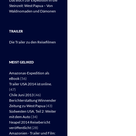
Das Buch zur Expedition in die
Steinzeit: West Papua – Von
Waldnomaden und Dämonen
TRAILER
Die Trailer zu den Reisefilmen
MEIST GELIKED
Amazonas-Expedition als
eBook
(56)
Trailer USA 2014 ist online.
(47)
Chile Juni 2013
(46)
Berichterstattung Winnender
Zeitung zu West Papua
(43)
Südwesten USA, Teil 2: Weiter
mit dem Auto
(34)
Neapel 2014 Reisebericht
veröffentlicht
(28)
Amazonien - Trailer und Film: