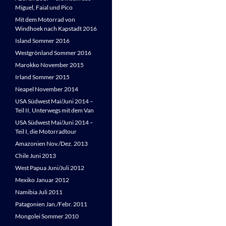
Miguel, Faial und Pico
Mit dem Motorrad von
Windhoek nach Kapstadt 2016
Island Sommer 2016
Westgrönland Sommer 2016
Marokko November 2015
Irland Sommer 2015
Neapel November 2014
USA Südwest Mai/Juni 2014 –
Teil II, Unterwegs mit dem Van
USA Südwest Mai/Juni 2014 –
Teil I, die Motorradtour
Amazonien Nov./Dez. 2013
Chile Juni 2013
West Papua Juni/Juli 2012
Mexiko Januar 2012
Namibia Juli 2011
Patagonien Jan./Febr. 2011
Mongolei Sommer 2010