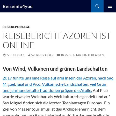
Zum
Suchen
Reiseinfo4you
Inhalt
PRIMÄR
springen
MENÜ
REISEREPORTAGE
REISEBERICHT AZOREN IST
ONLINE
5. JULI 2017
WERNER GÖTZ
KOMMENTAR HINTERLASSEN
Von Wind, Vulkanen und grünen Landschaften
2017 führte uns eine Reise auf drei Inseln der Azoren, nach Sao
Miguel, faial und Pico. Vulkanische Landschaften, viel Grün
und jahrhundertalte Traditionen prägen die Atolle.
Auf Pico
wurde etwa der Weinbau als Weltkulturerbe geadelt und auf
Sao Miguel finden sich die letzten Teeplantagen Europas. Ein
Ziel von Massentourismus ist das Archipel eher nicht, dem
sonnenhungrigen Pauschalurlauber dürfte das wechselhafte