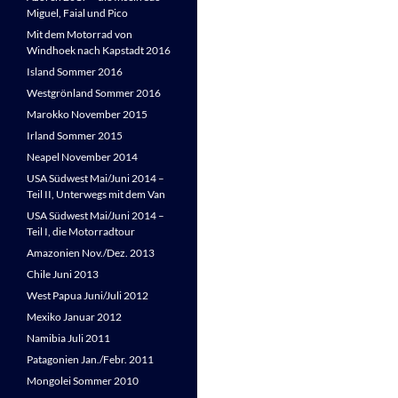
Miguel, Faial und Pico
Mit dem Motorrad von
Windhoek nach Kapstadt 2016
Island Sommer 2016
Westgrönland Sommer 2016
Marokko November 2015
Irland Sommer 2015
Neapel November 2014
USA Südwest Mai/Juni 2014 –
Teil II, Unterwegs mit dem Van
USA Südwest Mai/Juni 2014 –
Teil I, die Motorradtour
Amazonien Nov./Dez. 2013
Chile Juni 2013
West Papua Juni/Juli 2012
Mexiko Januar 2012
Namibia Juli 2011
Patagonien Jan./Febr. 2011
Mongolei Sommer 2010