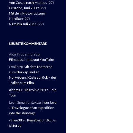
Von Cusco nach Manaus
(27)
Ecuador, Juni 2009
(27)
Mit dem Motorrad zum
Nordkap
(27)
Namibia Juli 2011
(27)
NEUESTE KOMMENTARE
Alois Frauenholz
zu
Filmausschnitte auf YouTube
Omlin
zu
Mit dem Motorrad
zum Norkap und an
Norwegens Küste zurück – der
Trailer zum Film
Ahnma
zu
Marokko 2015 – die
Tour
Leon Simanjuntak
zu
Irian Jaya
– Travelogue of an expedition
into the stoneage
vallee38
zu
Reisebericht Kuba
ist fertig