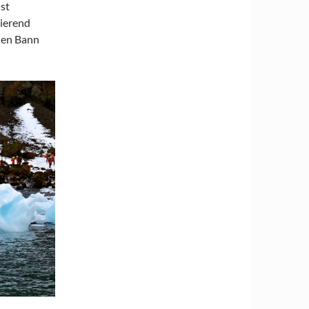
st
nierend
 den Bann