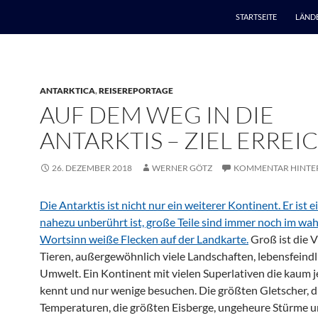
STARTSEITE
LÄND
ANTARKTICA
,
REISEREPORTAGE
AUF DEM WEG IN DIE
ANTARKTIS – ZIEL ERREI
26. DEZEMBER 2018
WERNER GÖTZ
KOMMENTAR HINTE
Die Antarktis ist nicht nur ein weiterer Kontinent. Er ist e
nahezu unberührt ist, große Teile sind immer noch im wa
Wortsinn weiße Flecken auf der Landkarte.
Groß ist die V
Tieren, außergewöhnlich viele Landschaften, lebensfeindl
Umwelt. Ein Kontinent mit vielen Superlativen die kaum
kennt und nur wenige besuchen. Die größten Gletscher, di
Temperaturen, die größten Eisberge, ungeheure Stürme 