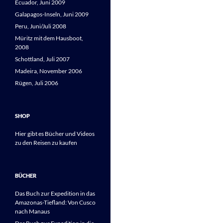
Ecuador, Juni 2009
Galapagos-Inseln, Juni 2009
Peru, Juni/Juli 2008
Müritz mit dem Hausboot,
2008
Schottland, Juli 2007
Madeira, November 2006
Rügen, Juli 2006
SHOP
Hier gibt es Bücher und Videos
zu den Reisen zu kaufen
BÜCHER
Das Buch zur Expedition in das
Amazonas-Tiefland: Von Cusco
nach Manaus