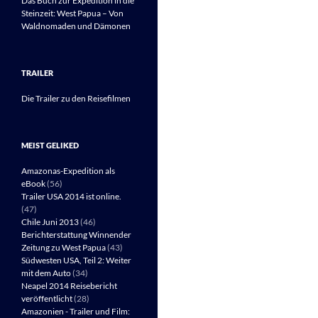
Das Buch zur Expedition in die
Steinzeit: West Papua – Von
Waldnomaden und Dämonen
TRAILER
Die Trailer zu den Reisefilmen
MEIST GELIKED
Amazonas-Expedition als
eBook
(56)
Trailer USA 2014 ist online.
(47)
Chile Juni 2013
(46)
Berichterstattung Winnender
Zeitung zu West Papua
(43)
Südwesten USA, Teil 2: Weiter
mit dem Auto
(34)
Neapel 2014 Reisebericht
veröffentlicht
(28)
Amazonien - Trailer und Film: