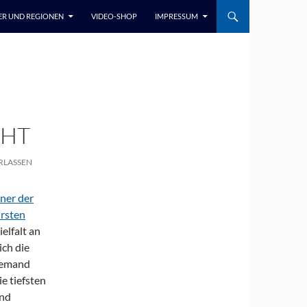
ER UND REGIONEN
VIDEO-SHOP
IMPRESSUM
CHT
RLASSEN
iner der
hrsten
ielfalt an
ich die
 jemand
e tiefsten
und