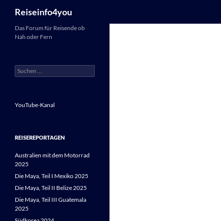
Suchen
Reiseinfo4you
Zum
Das Forum für Reisende ob
Nah oder Fern
Inhalt
springen
Suchen
nach:
YouTube-Kanal
REISEREPORTAGEN
Australien mit dem Motorrad
2025
Die Maya, Teil I Mexiko 2025
Die Maya, Teil II Belize 2025
Die Maya, Teil III Guatemala
2025
Südkorea 2024