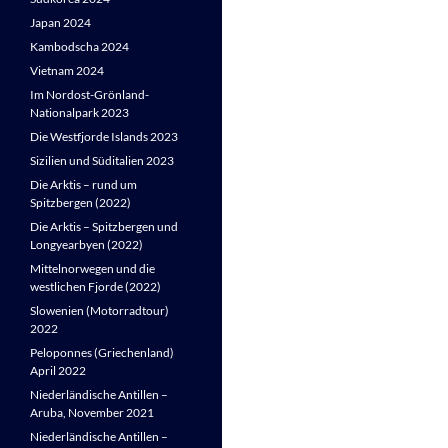
Japan 2024
Kambodscha 2024
Vietnam 2024
Im Nordost-Grönland-
Nationalpark 2023
Die Westfjorde Islands 2023
Sizilien und Süditalien 2023
Die Arktis – rund um
Spitzbergen (2022)
Die Arktis – Spitzbergen und
Longyearbyen (2022)
Mittelnorwegen und die
westlichen Fjorde (2022)
Slowenien (Motorradtour)
2022
Peloponnes (Griechenland)
April 2022
Niederländische Antillen –
Aruba, November 2021
Niederländische Antillen –