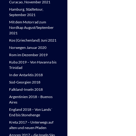
Curacao, November 2021
Hamburg, Städtetour,
September 2021
Mit dem Motorrad zum
Nordkap August/September
2021
Kos (Griechenland) Juni 2021
Norwegen Januar 2020
Rom im Dezember 2019
Kuba 2019 – Von Havanna bis
Trinidad
In der Antarktis 2018
Süd-Georgien 2018
Falkland-Inseln 2018
Argentinien 2018 – Buenos
Aires
England 2018 – Von Lands´
End bis Stonehenge
Kreta 2017 – Unterwegs auf
alten und neuen Pfaden
Azoren 2017 – die Inseln São